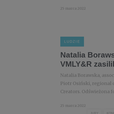
25 marca 2022
LUDZIE
Natalia Boraws
VMLY&R zasilil
Natalia Borawska, associ
Piotr Osiński, regional
Creators. Odświeżona f
25 marca 2022
JURY
KON