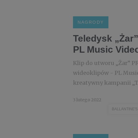
NAGRODY
Teledysk „Żar”
PL Music Vide
Klip do utworu „Żar” P
wideoklipów - PL Music
kreatywny kampanii „Tak
3 lutego 2022
BALLANTINE'S