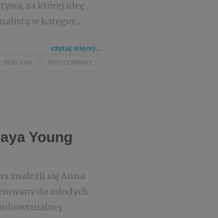
ywa, za której ideę
alistą w kategor...
czytaj więcej...
REKLAMA
FAST COMPANY
paya Young
s znaleźli się Anna
ierowany do młodych
audiowizualnej.