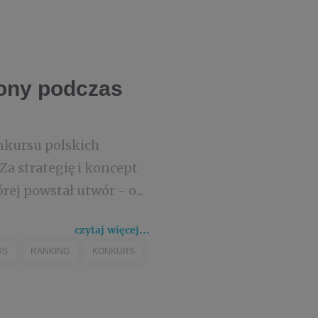
zony podczas
nkursu polskich
a strategię i koncept
ej powstał utwór - o...
czytaj więcej...
DS
RANKING
KONKURS