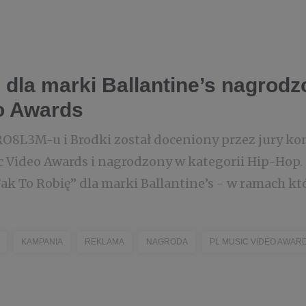
 dla marki Ballantine’s nagrod
o Awards
RO8L3M-u i Brodki został doceniony przez jury ko
 Video Awards i nagrodzony w kategorii Hip-Hop. Z
 To Robię” dla marki Ballantine’s - w ramach któr
KAMPANIA
REKLAMA
NAGRODA
PL MUSIC VIDEO AWAR