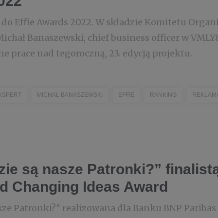
022
 do Effie Awards 2022. W składzie Komitetu Orga
Michał Banaszewski, chief business officer w VMLY
e prace nad tegoroczną, 23. edycją projektu.
KSPERT
MICHAŁ BANASZEWSKI
EFFIE
RANKING
REKLAM
e są nasze Patronki?” finalist
d Changing Ideas Award
ze Patronki?" realizowana dla Banku BNP Paribas