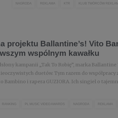
NAGRODA
REKLAMA
KTR
KLUB TWÓRCÓW REKLA
a projektu Ballantine’s! Vito Ba
rwszym wspólnym kawałku
odsłony kampanii „Tak To Robię”, marka Ballantine
ieoczywistych duetów. Tym razem do współpracy 
o Bambino i rapera GUZIORA. Ich singiel o tajemni
RANKING
PL MUSIC VIDEO AWARDS
NAGRODA
REKLAMA