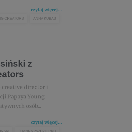
czytaj więcej...
NG CREATORS
ANNA KUBAS
siński z
eators
creative director i
dycji Papaya Young
tywnych osób...
czytaj więcej...
IŃSKI
JOANNA PAŹDZIÓRKO