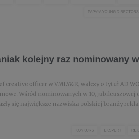
PAPAYA YOUNG DIRECTORS
niak kolejny raz nominowany w
ef creative officer w VMLY&R, walczy o tytuł AD
amowe. Wśród nominowanych w 10, jubileuszowej e
zły się największe nazwiska polskiej branży rekla
KONKURS
EKSPERT
REK