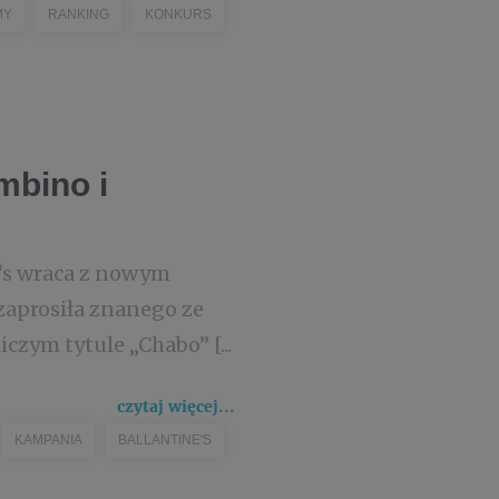
MY
RANKING
KONKURS
mbino i
 ‘s wraca z nowym
zaprosiła znanego ze
czym tytule „Chabo” [...
czytaj więcej...
KAMPANIA
BALLANTINE'S