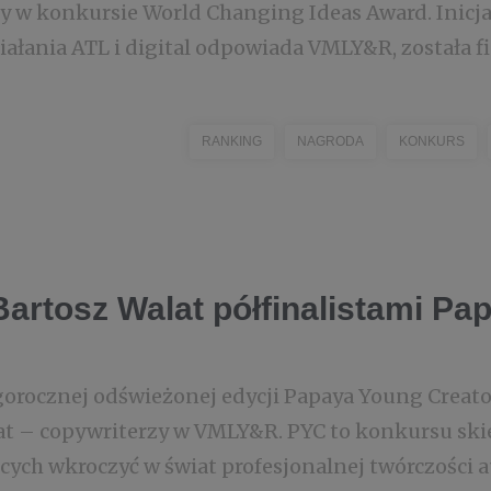
y w konkursie World Changing Ideas Award. Inicjat
łania ATL i digital odpowiada VMLY&R, została fin
RANKING
NAGRODA
KONKURS
artosz Walat półfinalistami Pa
gorocznej odświeżonej edycji Papaya Young Creator
lat – copywriterzy w VMLY&R. PYC to konkursu sk
cych wkroczyć w świat profesjonalnej twórczości 