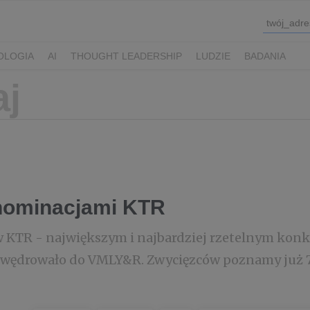
OLOGIA
AI
THOUGHT LEADERSHIP
LUDZIE
BADANIA
nominacjami KTR
 KTR - największym i najbardziej rzetelnym konk
powędrowało do VMLY&R. Zwycięzców poznamy już 7