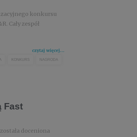
nizacyjnego konkursu
&R. Cały zespół
czytaj więcej...
A
KONKURS
NAGRODA
ą Fast
 została doceniona