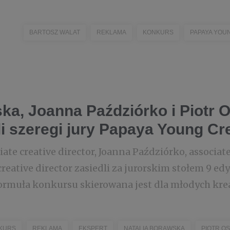
BARTOSZ WALAT
REKLAMA
KONKURS
PAPAYA YOU
ka, Joanna Paździórko i Piotr O
i szeregi jury Papaya Young Cr
ate creative director, Joanna Paździórko, associate 
 creative director zasiedli za jurorskim stołem 9 e
ormuła konkursu skierowana jest dla młodych krea
KURS
REKLAMA
EKSPERT
NATALIA BORAWSKA
PIOTR OS