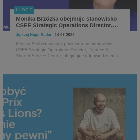
LUDZIE
Monika Brzózka obejmuje stanowisko
CSEE Strategic Operations Director,
Finance & SCC w WPP
Jędrzej Hugo-Bader
14-07-2026
Monika Brzózka została powołana na stanowisko
CSEE Strategic Operations Director, Finance &
Shared Service Centre, obejmując odpowiedzialność
za strategiczne inicjatywy transformacyjne w regionie
Europy Centralnej, Południowej i Wschodniej (CSEE).