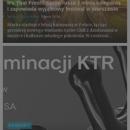
It’s That Fresh! Sprite rusza z letnią kampanią
i zapowiada wyjątkowy festiwal w Warszawie
Jędrzej Hugo-Bader
3 lipca 2026
Marka startuje z letnią kampanią w Polsce, łącząc
premierę nowego wariantu Sprite Chill z działaniami w
muzyce i kulturze młodego pokolenia. W centrum
projektu znajduje się loteria konsumencka z nagrodami,
współprace z artystami i partnerami z obszaru kultury
oraz finał ...
NAGRODY