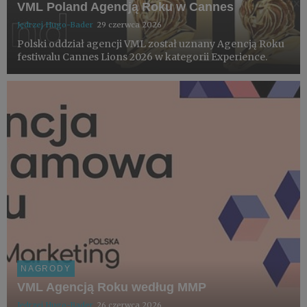
VML Poland Agencją Roku w Cannes
Jędrzej Hugo-Bader
29 czerwca 2026
Polski oddział agencji VML został uznany Agencją Roku
festiwalu Cannes Lions 2026 w kategorii Experience.
NAGRODY
VML Agencją Roku według MMP
Jędrzej Hugo-Bader
26 czerwca 2026