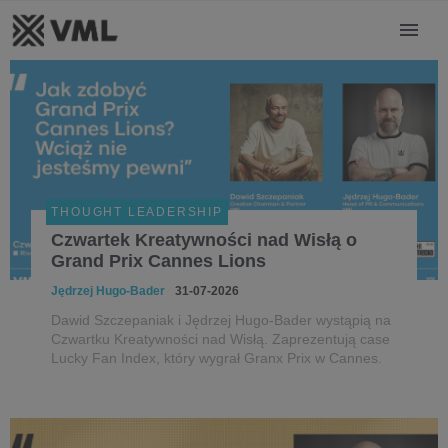
THOUGHT LEADERSHIP
Czwartek Kreatywności nad Wisłą o
Grand Prix Cannes Lions
Jędrzej Hugo-Bader
31-07-2026
Dawid Szczepaniak i Jędrzej Hugo-Bader wystąpią na
Czwartku Kreatywności nad Wisłą. Zaprezentują case
Lucky Fan Index, który wygrał Granx Prix w Cannes.