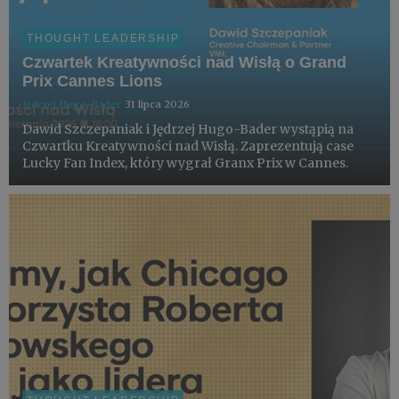
THOUGHT LEADERSHIP
Czwartek Kreatywności nad Wisłą o Grand
Prix Cannes Lions
Jędrzej Hugo-Bader
31 lipca 2026
Dawid Szczepaniak i Jędrzej Hugo-Bader wystąpią na
Czwartku Kreatywności nad Wisłą. Zaprezentują case
Lucky Fan Index, który wygrał Granx Prix w Cannes.