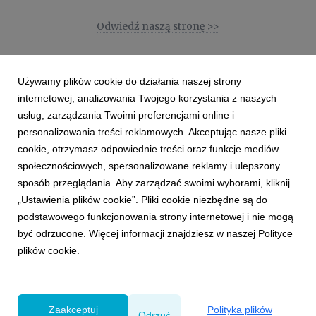
Odwiedź naszą stronę >>
Używamy plików cookie do działania naszej strony
internetowej, analizowania Twojego korzystania z naszych
usług, zarządzania Twoimi preferencjami online i
personalizowania treści reklamowych. Akceptując nasze pliki
Jędrzej Hugo-Bader
cookie, otrzymasz odpowiednie treści oraz funkcje mediów
Head of PR & Communications
społecznościowych, spersonalizowane reklamy i ulepszony
VML Poland
sposób przeglądania. Aby zarządzać swoimi wyborami, kliknij
jedrzej.hugo-bader@vml.com
„Ustawienia plików cookie”. Pliki cookie niezbędne są do
+48 508 970 741
podstawowego funkcjonowania strony internetowej i nie mogą
być odrzucone. Więcej informacji znajdziesz w naszej Polityce
plików cookie.
Powered by
Zaakceptuj
Polityka plików
Odrzuć