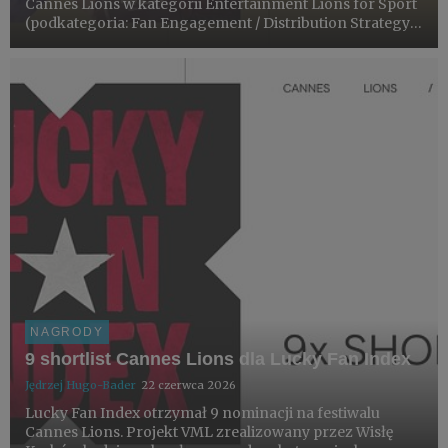
Cannes Lions w kategorii Entertainment Lions for Sport
(podkategoria: Fan Engagement / Distribution Strategy).
To pierwsza nagroda dla tej kampanii na tegorocznym
festiwalu - łącznie Lucky Fan Index ma aż 9 nominacji.
NAGRODY
9 shortlist Cannes Lions dla Lucky Fan Index
Jędrzej Hugo-Bader
22 czerwca 2026
Lucky Fan Index otrzymał 9 nominacji na festiwalu
Cannes Lions. Projekt VML zrealizowany przez Wisłę