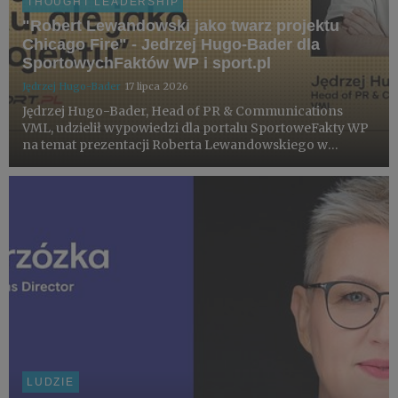
THOUGHT LEADERSHIP
"Robert Lewandowski jako twarz projektu
Chicago Fire" - Jedrzej Hugo-Bader dla
SportowychFaktów WP i sport.pl
Jędrzej Hugo-Bader
17 lipca 2026
Jędrzej Hugo-Bader, Head of PR & Communications
VML, udzielił wypowiedzi dla portalu SportoweFakty WP
na temat prezentacji Roberta Lewandowskiego w
Chicago Fire. Artykuł na ten sam temat znalazł się także
na portalu sport.pl, również z oceną Jędrzeja Hugo-
Badera.
LUDZIE