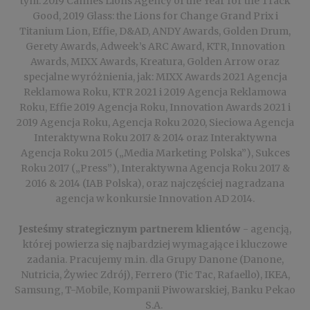
tym: 2019 Cannes Lions Agency of the Year for the Track
Good, 2019 Glass: the Lions for Change Grand Prix i
Titanium Lion, Effie, D&AD, ANDY Awards, Golden Drum,
Gerety Awards, Adweek’s ARC Award, KTR, Innovation
Awards, MIXX Awards, Kreatura, Golden Arrow oraz
specjalne wyróżnienia, jak: MIXX Awards 2021 Agencja
Reklamowa Roku, KTR 2021 i 2019 Agencja Reklamowa
Roku, Effie 2019 Agencja Roku, Innovation Awards 2021 i
2019 Agencja Roku, Agencja Roku 2020, Sieciowa Agencja
Interaktywna Roku 2017 & 2014 oraz Interaktywna
Agencja Roku 2015 („Media Marketing Polska”), Sukces
Roku 2017 („Press”), Interaktywna Agencja Roku 2017 &
2016 & 2014 (IAB Polska), oraz najczęściej nagradzana
agencja w konkursie Innovation AD 2014.
Jesteśmy strategicznym partnerem klientów
- agencją,
której powierza się najbardziej wymagające i kluczowe
zadania. Pracujemy m.in. dla Grupy Danone (Danone,
Nutricia, Żywiec Zdrój), Ferrero (Tic Tac, Rafaello), IKEA,
Samsung, T-Mobile, Kompanii Piwowarskiej, Banku Pekao
S.A.