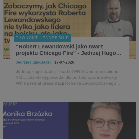
THOUGHT LEADERSHIP
"Robert Lewandowski jako twarz
projektu Chicago Fire" - Jedrzej Hugo-
Bader dla SportowychFaktów WP i
Jędrzej Hugo-Bader
17-07-2026
sport.pl
Jędrzej Hugo-Bader, Head of PR & Communications
VML, udzielił wypowiedzi dla portalu SportoweFakty
WP na temat prezentacji Roberta Lewandowskiego w
Chicago Fire. Artykuł na ten sam temat znalazł się
także na portalu sport.pl, również z oceną Jędrzeja
Hugo-Badera.