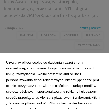
Ideas Award. Inicjatywa, za której ideę
komunikacyjną oraz działania ATL i digital
odpowiada VMLY&R, została finalistą w kategor...
5 maja 2022
czytaj więcej...
RANKING
NAGRODA
KONKURS
REKLAMA
FAST COMPANY
Używamy plików cookie do działania naszej strony
internetowej, analizowania Twojego korzystania z naszych
usług, zarządzania Twoimi preferencjami online i
personalizowania treści reklamowych. Akceptując nasze pliki
cookie, otrzymasz odpowiednie treści oraz funkcje mediów
społecznościowych, spersonalizowane reklamy i ulepszony
sposób przeglądania. Aby zarządzać swoimi wyborami, kliknij
„Ustawienia plików cookie”. Pliki cookie niezbędne są do