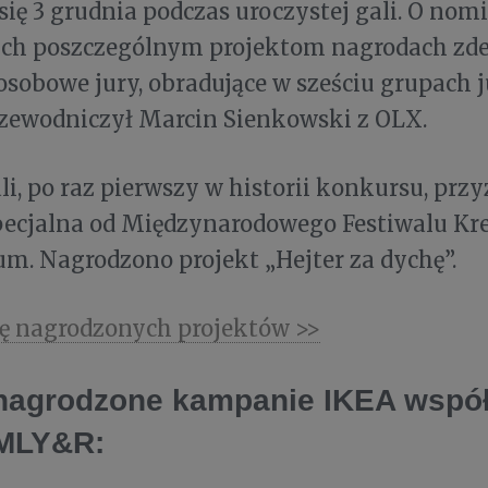
się 3 grudnia podczas uroczystej gali. O nom
ch poszczególnym projektom nagrodach zd
sobowe jury, obradujące w sześciu grupach j
zewodniczył Marcin Sienkowski z OLX.
li, po raz pierwszy w historii konkursu, prz
pecjalna od Międzynarodowego Festiwalu Kr
m. Nagrodzono projekt „Hejter za dychę”.
tę nagrodzonych projektów >>
nagrodzone kampanie IKEA współ
VMLY&R: