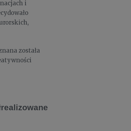
inacjach i
ecydowało
urorskich,
yznana została
eatywności
realizowane