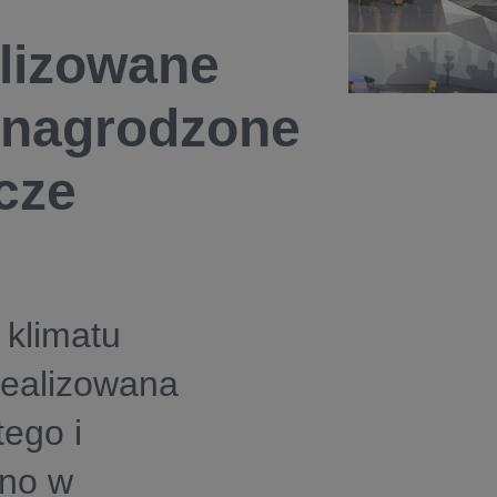
lizowane
 nagrodzone
cze
 klimatu
łrealizowana
ego i
ono w