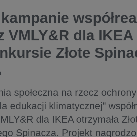
 kampanie współrea
z VMLY&R dla IKEA
nkursie Złote Spina
1
ia społeczna na rzecz ochrony
la edukacji klimatycznej" wspó
MLY&R dla IKEA otrzymała Złot
ego Spinacza. Projekt nagrodz