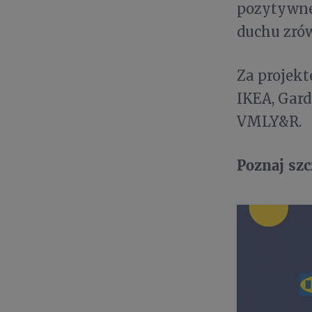
pozytywne
duchu zró
Za projek
IKEA, Gard
VMLY&R.
Poznaj sz