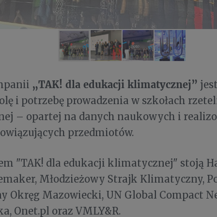
„TAK! dla edukacji klimatycznej”
mpanii
jes
olę i potrzebę prowadzenia w szkołach rzetel
nej – opartej na danych naukowych i realiz
owiązujących przedmiotów.
em "TAK! dla edukacji klimatycznej" stoją 
emaker, Młodzieżowy Strajk Klimatyczny, Po
ny Okręg Mazowiecki, UN Global Compact N
a, Onet.pl oraz VMLY&R.