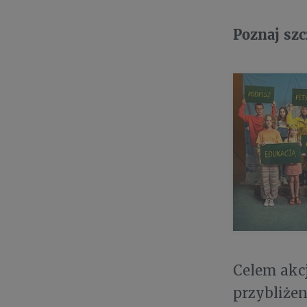
Poznaj sz
Celem akcj
przybliżen