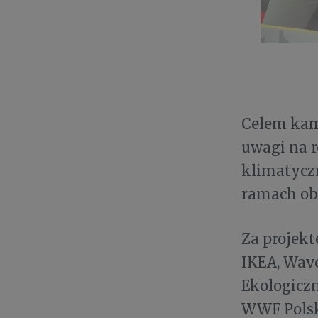
Celem ka
uwagi na r
klimatycz
ramach ob
Za projekt
IKEA, Wav
Ekologicz
WWF Polsk