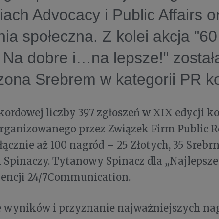
iach Advocacy i Public Affairs o
a społeczna. Z kolei akcja "60
 Na dobre i…na lepsze!" został
ona Srebrem w kategorii PR ko
kordowej liczby 397 zgłoszeń w XIX edycji k
rganizowanego przez Związek Firm Public Re
łącznie aż 100 nagród – 25 Złotych, 35 Srebr
 Spinaczy. Tytanowy Spinacz dla „Najlepsz
agencji 24/7Communication.
e wyników i przyznanie najważniejszych na