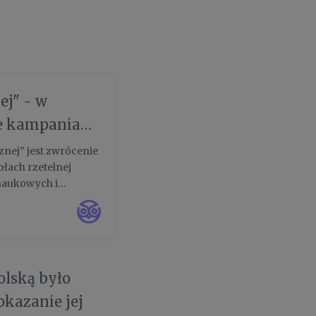
ej" - w
je kampania
limatycznej
znej” jest zwrócenie
ołach rzetelnej
 naukowych i
zedmiotów. Na
.
olską było
okazanie jej