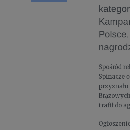
kategor
Kampani
Polsce.
nagrodz
Spośród re
Spinacze o
przyznało 
Brązowych
trafił do 
Ogłoszeni