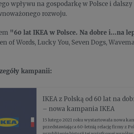
go wpływu na gospodarkę w Polsce i dalszy
wnoważonego rozwoju.
"60 lat IKEA w Polsce. Na dobre i…na le
tem
en of Words, Lucky You, Seven Dogs, Wavem
czegóły kampanii:
IKEA z Polską od 60 lat na dob
– nowa kampania IKEA
15 lutego 2021 roku wystartowała nowa ka
przedstawiająca 60-letnią relację firmy z Pol
przybliżenie historii tej wyjątkowej współp