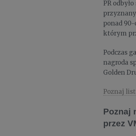
PR odbyło 
przyznany
ponad 90-o
którym pr
Podczas ga
nagroda s
Golden Dru
Poznaj lis
Poznaj 
przez 