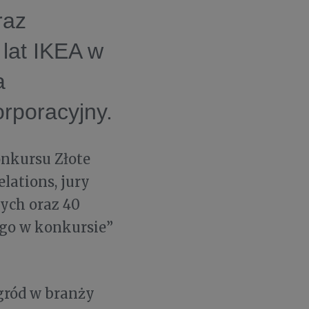
raz
 lat IKEA w
a
rporacyjny.
onkursu Złote
lations, jury
nych oraz 40
ego w konkursie”
gród w branży