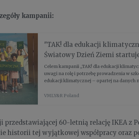
czegóły kampanii:
"TAK! dla edukacji klimatyczn
Światowy Dzień Ziemi startu
społeczna na rzecz edukacji k
Celem kampanii „TAK! dla edukacji klimatyc
uwagi na rolę i potrzebę prowadzenia w szk
edukacji klimatycznej – opartej na danych
realizowanej w ramach obowiązujących pr
stronie www.edukacjaklimatyczna.com poj..
VMLY&R Poland
i przedstawiającej 60-letnią relację IKEA z P
ie historii tej wyjątkowej współpracy oraz p