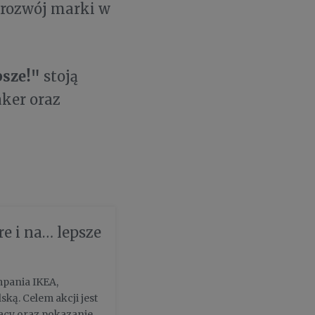
 rozwój marki w
psze!"
stoją
aker oraz
re i na… lepsze
mpania IKEA,
ską. Celem akcji jest
racy oraz pokazanie