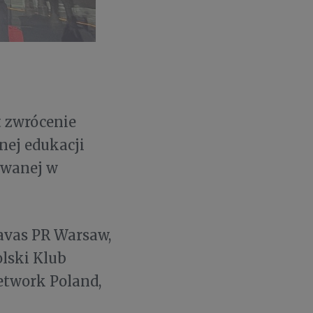
t zwrócenie
nej edukacji
owanej w
Havas PR Warsaw,
lski Klub
etwork Poland,