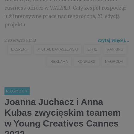
business officer w VMLY&R. Cały zespół rozpoczął
już intensywne prace nad tegoroczną, 23. edycją
projektu.
2 czerwca 2022
czytaj więcej...
EKSPERT
MICHAŁ BANASZEWSKI
EFFIE
RANKING
REKLAMA
KONKURS
NAGRODA
NAGRODY
Joanna Juchacz i Anna
Kubas zwycięskim teamem
w Young Creatives Cannes