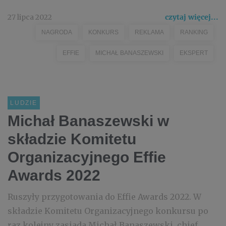
27 lipca 2022
czytaj więcej...
NAGRODA
KONKURS
REKLAMA
RANKING
EFFIE
MICHAŁ BANASZEWSKI
EKSPERT
LUDZIE
Michał Banaszewski w
składzie Komitetu
Organizacyjnego Effie
Awards 2022
Ruszyły przygotowania do Effie Awards 2022. W
składzie Komitetu Organizacyjnego konkursu po
raz kolejny zasiada Michał Banaszewski, chief