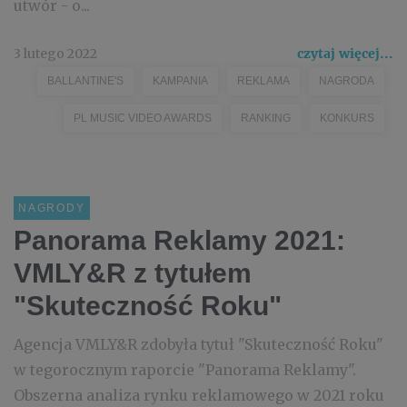
utwór - o...
3 lutego 2022
czytaj więcej...
BALLANTINE'S
KAMPANIA
REKLAMA
NAGRODA
PL MUSIC VIDEO AWARDS
RANKING
KONKURS
NAGRODY
Panorama Reklamy 2021:
VMLY&R z tytułem
"Skuteczność Roku"
Agencja VMLY&R zdobyła tytuł "Skuteczność Roku"
w tegorocznym raporcie "Panorama Reklamy".
Obszerna analiza rynku reklamowego w 2021 roku