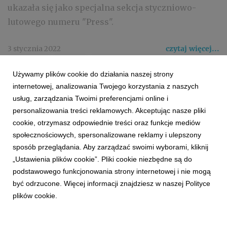
ukazała się jako specjalna sekcja styczniowo-
lutowego numeru "Press".
3 stycznia 2022
czytaj więcej...
RANKING
PRESS
PANORAMA REKLAMY
NAGRODA
Używamy plików cookie do działania naszej strony
REKLAMA
internetowej, analizowania Twojego korzystania z naszych
usług, zarządzania Twoimi preferencjami online i
personalizowania treści reklamowych. Akceptując nasze pliki
cookie, otrzymasz odpowiednie treści oraz funkcje mediów
społecznościowych, spersonalizowane reklamy i ulepszony
sposób przeglądania. Aby zarządzać swoimi wyborami, kliknij
„Ustawienia plików cookie”. Pliki cookie niezbędne są do
podstawowego funkcjonowania strony internetowej i nie mogą
1
2
3
4
5
6
7
być odrzucone. Więcej informacji znajdziesz w naszej Polityce
plików cookie.