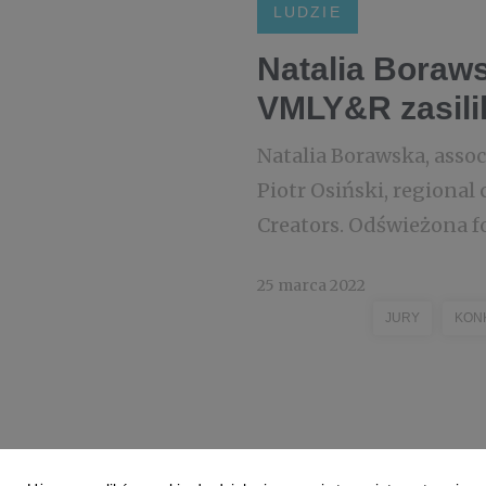
LUDZIE
Natalia Boraws
VMLY&R zasilil
Natalia Borawska, associ
Piotr Osiński, regional
Creators. Odświeżona f
25 marca 2022
JURY
KON