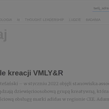
OLOGIA
AI
THOUGHT LEADERSHIP
LUDZIE
BADANIA
le kreacji VMLY&R
efański – w styczniu 2022 objęli stanowiska associ
dzają dziewięcioosobową grupą kreatywną, która 
ciową obsługę marki adidas w regionie CEE. Adam i