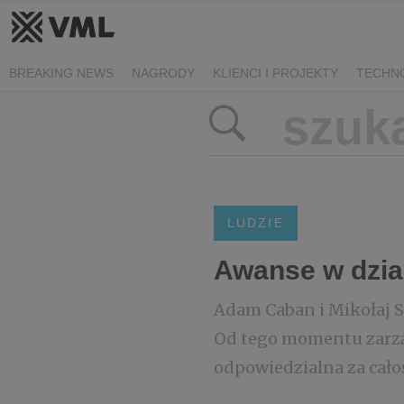
BREAKING NEWS
NAGRODY
KLIENCI I PROJEKTY
TECHN
LUDZIE
Awanse w dzia
Adam Caban i Mikołaj St
Od tego momentu zarzą
odpowiedzialna za całoś