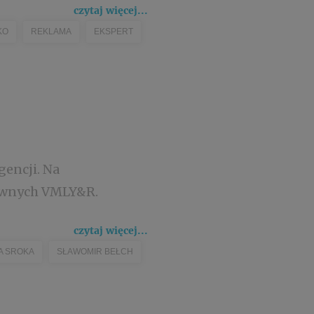
czytaj więcej...
KO
REKLAMA
EKSPERT
gencji. Na
tywnych VMLY&R.
czytaj więcej...
A SROKA
SŁAWOMIR BEŁCH