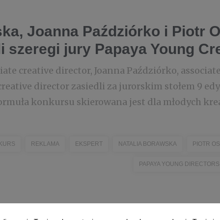
ka, Joanna Paździórko i Piotr O
i szeregi jury Papaya Young Cr
ate creative director, Joanna Paździórko, associate 
 creative director zasiedli za jurorskim stołem 9 e
ormuła konkursu skierowana jest dla młodych krea
KURS
REKLAMA
EKSPERT
NATALIA BORAWSKA
PIOTR OS
PAPAYA YOUNG DIRECTORS