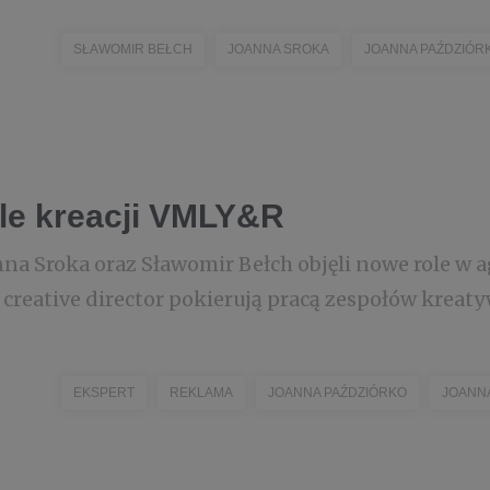
SŁAWOMIR BEŁCH
JOANNA SROKA
JOANNA PAŹDZIÓR
le kreacji VMLY&R
na Sroka oraz Sławomir Bełch objęli nowe role w a
 creative director pokierują pracą zespołów krea
EKSPERT
REKLAMA
JOANNA PAŹDZIÓRKO
JOANN