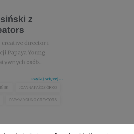
siński z
eators
creative director i
dycji Papaya Young
tywnych osób...
czytaj więcej...
IŃSKI
JOANNA PAŹDZIÓRKO
PAPAYA YOUNG CREATORS