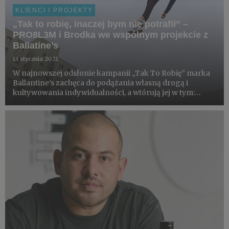
KLIENCI I PROJEKTY
„Tak to robię, inaczej bym nie potrafił” –
PRO8L3M i Brodka we wspólnym projekcie z
Ballatine’s
13 stycznia 2021
W najnowszej odsłonie kampanii „Tak To Robię” marka
Ballantine’s zachęca do podążania własną drogą i
kultywowania indywidualności, a wtórują jej w tym:
niepokorny rapowy duet PRO8L3M oraz jedna z
najbardziej wyrazistych artystek sceny muzycznej -
Brodka. Efektem ich wspó...