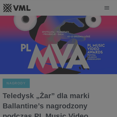
NAGRODY
Teledysk „Żar” dla marki
Ballantine’s nagrodzony
podczas PL Music Video