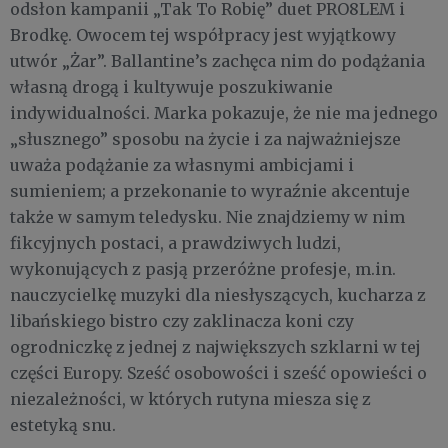
odsłon kampanii „Tak To Robię” duet PRO8LEM i
Brodkę. Owocem tej współpracy jest wyjątkowy
utwór „Żar”. Ballantine’s zachęca nim do podążania
własną drogą i kultywuje poszukiwanie
indywidualności. Marka pokazuje, że nie ma jednego
„słusznego” sposobu na życie i za najważniejsze
uważa podążanie za własnymi ambicjami i
sumieniem; a przekonanie to wyraźnie akcentuje
także w samym teledysku. Nie znajdziemy w nim
fikcyjnych postaci, a prawdziwych ludzi,
wykonujących z pasją przeróżne profesje, m.in.
nauczycielkę muzyki dla niesłyszących, kucharza z
libańskiego bistro czy zaklinacza koni czy
ogrodniczkę z jednej z największych szklarni w tej
części Europy. Sześć osobowości i sześć opowieści o
niezależności, w których rutyna miesza się z
estetyką snu.