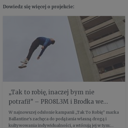
Dowiedz się więcej o projekcie:
„Tak to robię, inaczej bym nie
potrafił” – PRO8L3M i Brodka we
wspólnym projekcie z Ballatine’s
W najnowszej odsłonie kampanii „Tak To Robię” marka
Ballantine’s zachęca do podążania własną drogą i
kultywowania indywidualności, a wtórują jej w tym: