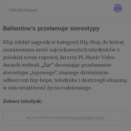
niepokorny rapowy duet PRO8L3M oraz jedna z
VMLY&R Poland
najbardziej wyrazistych artystek sceny muzycznej -
Brodka. Efektem ich ...
Ballantine’s przełamuje stereotypy
Klip zdobył nagrodę w kategorii Hip-Hop, do której
nominowano sześć najciekawszych teledysków z
polskiej sceny rapowej. Jurorzy PL Music Video
Awards wybrali „Żar” doceniając przełamanie
stereotypu „typowego”, znanego dzisiejszym
odbiorcom hip-hopu, teledysku i dostrzegli ukazaną
w nim wrażliwość życia codziennego.
Zobacz teledysk:
Aby wyświetlić treść poprawnie
zaakceptuj pliki cookies.