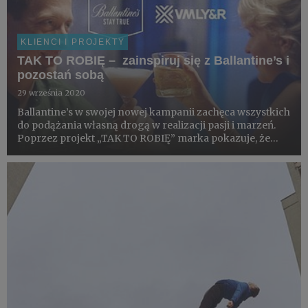
KLIENCI I PROJEKTY
TAK TO ROBIĘ – zainspiruj się z Ballantine’s i
pozostań sobą
29 września 2020
Ballantine’s w swojej nowej kampanii zachęca wszystkich
do podążania własną drogą w realizacji pasji i marzeń.
Poprzez projekt „TAK TO ROBIĘ” marka pokazuje, że
można żyć na wiele sposobów, bez konieczności
podążania utartymi szlakami. Najważniejsze, to być
wiernym sobie...