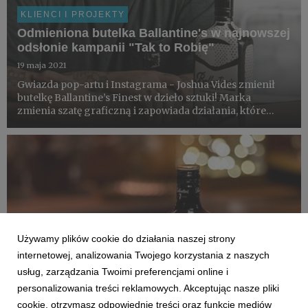
KLIENCI I PROJEKTY
Odmieniona butelka Ballantine's w najnowszej
odsłonie kampanii "Tak to Robię"
19 maja 2021
Gwiazda pop-artu i Instagrama - Joshua Vides zmienił
butelkę Ballantine’s Finest w dzieło sztuki! Marka
zmienia szatę graficzną i zapowiada działania, które
przypadną do gustu zarówno adeptom sztuki, fanom
kameralnych imprez, jak i wielbicielom zaskakujących
miejsc.
Używamy plików cookie do działania naszej strony
internetowej, analizowania Twojego korzystania z naszych
usług, zarządzania Twoimi preferencjami online i
personalizowania treści reklamowych. Akceptując nasze pliki
cookie, otrzymasz odpowiednie treści oraz funkcje mediów