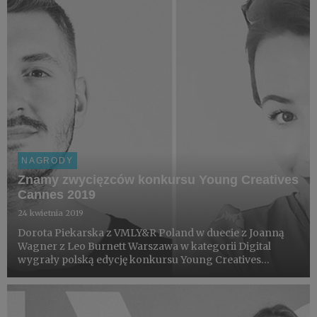
NAGRODY
Znamy zwycięzców konkursu Young Creatives
Cannes 2019
24 kwietnia 2019
Dorota Piekarska z VMLY&R Poland w duecie z Joanną
Wagner z Leo Burnett Warszawa w kategorii Digital
wygrały polską edycję konkursu Young Creatives
Cannes 2019. Druga zwycięska para to Damian Kitowski z
VMLY&R Poland i Michał Oleksów z Cut The Mustard,
którzy wyg...