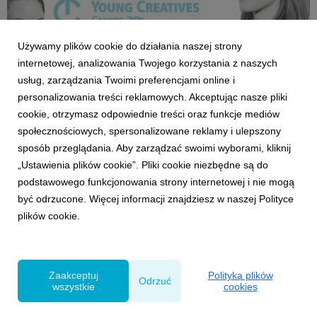
Używamy plików cookie do działania naszej strony
internetowej, analizowania Twojego korzystania z naszych
usług, zarządzania Twoimi preferencjami online i
personalizowania treści reklamowych. Akceptując nasze pliki
cookie, otrzymasz odpowiednie treści oraz funkcje mediów
NAGRODY
społecznościowych, spersonalizowane reklamy i ulepszony
Dwa zwycięskie teamy w Young Creatives
sposób przeglądania. Aby zarządzać swoimi wyborami, kliknij
Cannes 2020
„Ustawienia plików cookie”. Pliki cookie niezbędne są do
17 maja 2020
podstawowego funkcjonowania strony internetowej i nie mogą
Sylwia Janiszewska i Joanna Komorowska w kategorii
być odrzucone. Więcej informacji znajdziesz w naszej Polityce
Design oraz Ada Kamienobrocka i Filip Śliwa w kategorii
plików cookie.
Film zwycięzcami tegorocznej edycji Young Creatives
Cannes.
Zaakceptuj
Polityka plików
Odrzuć
wszystkie
cookies