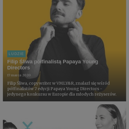
LUDZIE
Filip Śliwa półfinalistą Papaya Young
Directors
17 marca 2020
Filip Śliwa, copywriter w VMLY&R, znalazł się wśród
półfinalistów 7 edycji Papaya Young Directors -
jedynego konkursu w Europie dla młodych reżyserów.