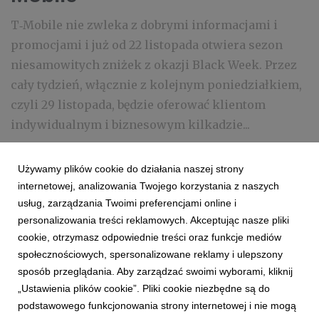
T‑Mobile nie zwleka z dobrymi informacjami i
promocjami i już od 22 listopada otwiera sezon
niesamowitych zniżek z okazji Black Week. Przez
cały tydzień, włącznie z kolejnym poniedziałkiem,
czyli 29 listopada, będzie oferować klientom
indywidualnym i biznesowym kilkadzie...
22 listopada 2021
czytaj więcej...
Używamy plików cookie do działania naszej strony
T-MOBILE
KAMPANIA
REKLAMA
internetowej, analizowania Twojego korzystania z naszych
usług, zarządzania Twoimi preferencjami online i
personalizowania treści reklamowych. Akceptując nasze pliki
cookie, otrzymasz odpowiednie treści oraz funkcje mediów
społecznościowych, spersonalizowane reklamy i ulepszony
sposób przeglądania. Aby zarządzać swoimi wyborami, kliknij
„Ustawienia plików cookie”. Pliki cookie niezbędne są do
podstawowego funkcjonowania strony internetowej i nie mogą