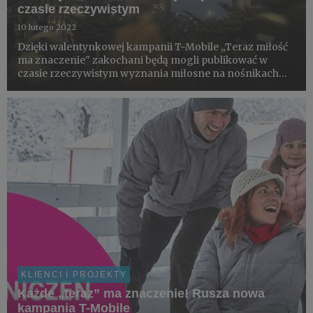
czasie rzeczywistym
10 lutego 2022
Dzięki walentynkowej kampanii T-Mobile „Teraz miłość
ma znaczenie" zakochani będą mogli publikować w
czasie rzeczywistym wyznania miłosne na nośnikach
DOOH w czterech miastach Polski: w Krakowie,
Poznaniu, Warszawie i we Wrocławiu.
KLIENCI I PROJEKTY
Każde „teraz” ma znaczenie! Rusza nowa
kampania T-Mobile