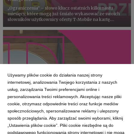
„Ograniczenia” – słowo klucz ostatnich kilkunastu
miesięcy, które mogą już śmiało wykasować ze swoich
słowników użytkownicy oferty T‑Mobile na kartę.
Dlaczego? Bo to właśnie dzięki nowej ofercie z 1200 GB
przez rok mogą robić to, co teraz ma dla nich znaczenie
– niezależ...
Używamy plików cookie do działania naszej strony
internetowej, analizowania Twojego korzystania z naszych
usług, zarządzania Twoimi preferencjami online i
personalizowania treści reklamowych. Akceptując nasze pliki
KLIENCI I PROJEKTY
cookie, otrzymasz odpowiednie treści oraz funkcje mediów
W T-Mobile „teraz ma znaczenie” – startuje
społecznościowych, spersonalizowane reklamy i ulepszony
wizerunkowa kampania w nowej platformie
sposób przeglądania. Aby zarządzać swoimi wyborami, kliknij
komunikacji
„Ustawienia plików cookie”. Pliki cookie niezbędne są do
9 marca 2022
podstawowego funkcjonowania strony internetowej i nie mogą