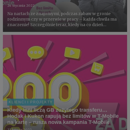
26 stycznia 2022
Na nartach ze znajomymi, podczas zabaw w gronie
rodzinnym czy w przerwie w pracy – każda chwila ma
znaczenie! Szczególnie teraz, kiedy na co dzień
zmagamy się z wieloma ograniczeniami. T-Mobile chce
pomóc klientom żyć bez limitów i przeżywać wyjątkowe
momenty z bliskimi,...
KLIENCI I PROJEKTY
Kiedy inni liczą GB zużytego transferu…
Hodak i Kukon rapują bez limitów w T-Mobile
na kartę – rusza nowa kampania T-Mobile
23 lutego 2022