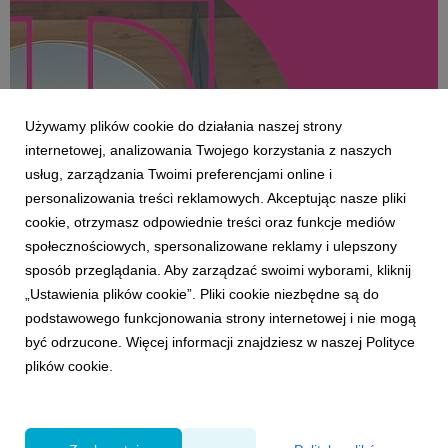
Używamy plików cookie do działania naszej strony
internetowej, analizowania Twojego korzystania z naszych
usług, zarządzania Twoimi preferencjami online i
personalizowania treści reklamowych. Akceptując nasze pliki
KLIENCI I PROJEKTY
cookie, otrzymasz odpowiednie treści oraz funkcje mediów
W T-Mobile „teraz ma znaczenie” – startuje
społecznościowych, spersonalizowane reklamy i ulepszony
wizerunkowa kampania w nowej platformie
sposób przeglądania. Aby zarządzać swoimi wyborami, kliknij
komunikacji
„Ustawienia plików cookie”. Pliki cookie niezbędne są do
9 marca 2022
podstawowego funkcjonowania strony internetowej i nie mogą
W świecie dynamicznych zmian i ciągłej niepewności
być odrzucone. Więcej informacji znajdziesz w naszej Polityce
planowanie przyszłości staje się wyjątkowo trudne, a
plików cookie.
czasem wręcz niemożliwe. Dlatego T‑Mobile zachęca do
szukania i celebrowania ważnych momentów każdego
dnia. Już 9 marca startuje nowa kampania wizerunkowa
pod hasłem „...