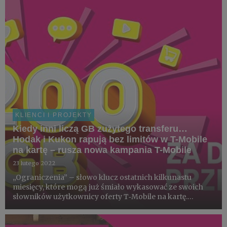
momenty z bliskimi,...
KLIENCI I PROJEKTY
Kiedy inni liczą GB zużytego transferu…
Hodak i Kukon rapują bez limitów w T-Mobile
na kartę – rusza nowa kampania T-Mobile
23 lutego 2022
„Ograniczenia” – słowo klucz ostatnich kilkunastu
miesięcy, które mogą już śmiało wykasować ze swoich
słowników użytkownicy oferty T‑Mobile na kartę.
Dlaczego? Bo to właśnie dzięki nowej ofercie z 1200 GB
przez rok mogą robić to, co teraz ma dla nich znaczenie
– niezależ...