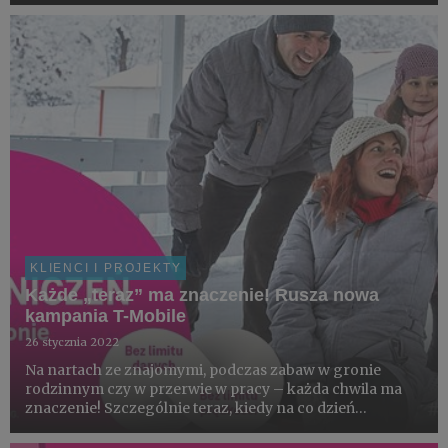
Poznaniu, Warszawie i we Wrocławiu.
KLIENCI I PROJEKTY
Każde „teraz” ma znaczenie! Rusza nowa
kampania T-Mobile
26 stycznia 2022
Na nartach ze znajomymi, podczas zabaw w gronie
rodzinnym czy w przerwie w pracy – każda chwila ma
znaczenie! Szczególnie teraz, kiedy na co dzień
zmagamy się z wieloma ograniczeniami. T-Mobile chce
pomóc klientom żyć bez limitów i przeżywać wyjątkowe