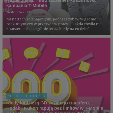
Każde „teraz” ma znaczenie! Rusza nowa
kampania T-Mobile
26 stycznia 2022
Na nartach ze znajomymi, podczas zabaw w gronie
rodzinnym czy w przerwie w pracy – każda chwila ma
znaczenie! Szczególnie teraz, kiedy na co dzień
zmagamy się z wieloma ograniczeniami. T-Mobile chce
pomóc klientom żyć bez limitów i przeżywać wyjątkowe
momenty z bliskimi,...
KLIENCI I PROJEKTY
Kiedy inni liczą GB zużytego transferu…
Hodak i Kukon rapują bez limitów w T-Mobile