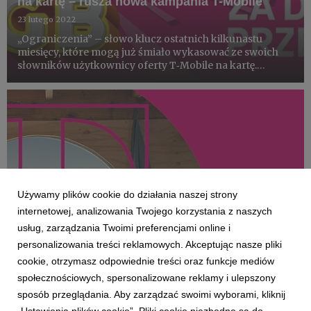
na kartę – rusza nowa kampania T-Mobile
23 lutego 2022
„Ograniczenia” – słowo klucz ostatnich kilkunastu
miesięcy, które mogą już śmiało wykasować ze swoich
słowników użytkownicy oferty T‑Mobile na kartę.
Dlaczego? Bo to właśnie dzięki nowej ofercie z 1200 GB
przez rok mogą robić to, co teraz ma dla nich znaczenie
– niezależ...
Używamy plików cookie do działania naszej strony
internetowej, analizowania Twojego korzystania z naszych
usług, zarządzania Twoimi preferencjami online i
personalizowania treści reklamowych. Akceptując nasze pliki
KLIENCI I PROJEKTY
cookie, otrzymasz odpowiednie treści oraz funkcje mediów
W T-Mobile „teraz ma znaczenie” – startuje
społecznościowych, spersonalizowane reklamy i ulepszony
wizerunkowa kampania w nowej platformie
sposób przeglądania. Aby zarządzać swoimi wyborami, kliknij
komunikacji