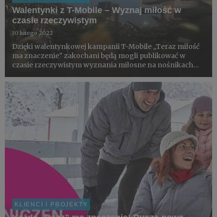
Walentynki z T-Mobile – Wyznaj miłość w
czasie rzeczywistym
10 lutego 2022
Dzięki walentynkowej kampanii T-Mobile „Teraz miłość
ma znaczenie" zakochani będą mogli publikować w
czasie rzeczywistym wyznania miłosne na nośnikach
DOOH w czterech miastach Polski: w Krakowie,
Poznaniu, Warszawie i we Wrocławiu.
KLIENCI I PROJEKTY