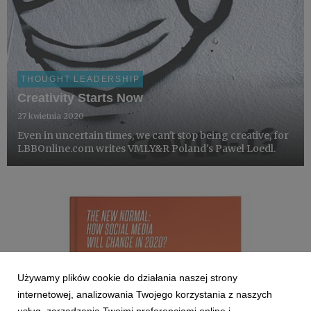
THOUGHT LEADERSHIP
Creativity Starts Now
27 kwietnia 2020
Even in uncertain times, we can't stop being creative, for
LBBOnline.com writes VMLY&R Poland's Pawel Loedl.
Używamy plików cookie do działania naszej strony
internetowej, analizowania Twojego korzystania z naszych