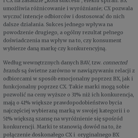
i CX na zasadzie „koła sukcesu”, efektu spirali. BX
umożliwia różnicowanie i wyróżnianie; CX pozwala
wyczuć intencje odbiorców i dostosować do nich
dalsze działania. Sukces jednego wpływa na
powodzenie drugiego, a ogólny rezultat pełnego
doświadczenia ma wpływ na to, czy konsument
wybierze daną markę czy konkurencyjną.
Według wewnętrznych danych BAV, tzw.
connected
brands
są świetne zarówno w nawiązywaniu relacji z
odbiorcami w sposób emocjonalny poprzez BX, jak i
funkcjonalny poprzez CX. Takie marki mogą sobie
pozwolić na ceny wyższe o 31% niż ich konkurencja,
mają o 41% większe prawdopodobieństwo bycia
najczęściej wybieraną marką w swojej kategorii i o
51% większą szansę na wyróżnienie się spośród
konkurencji. Marki te stanowią dowód na to, że
połączenie doskonałego CX i oryginalnego BX