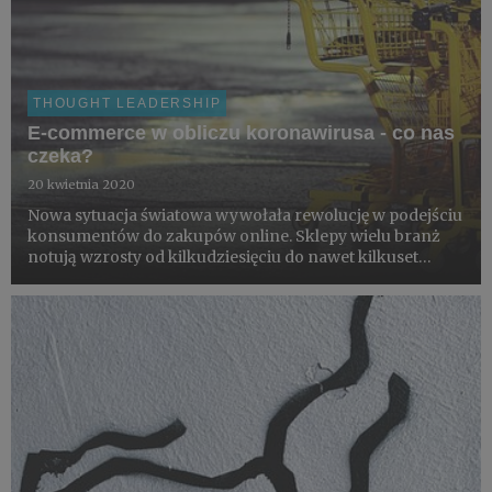
THOUGHT LEADERSHIP
E-commerce w obliczu koronawirusa - co nas
czeka?
20 kwietnia 2020
Nowa sytuacja światowa wywołała rewolucję w podejściu
konsumentów do zakupów online. Sklepy wielu branż
notują wzrosty od kilkudziesięciu do nawet kilkuset
procent, a krzywe na wykresach liczby nowych klientów,
przychodów czy ruchu przyjmują postać świecy.
Konsumenci, kt...