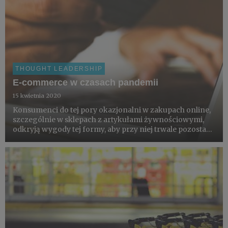
THOUGHT LEADERSHIP
E-commerce w czasach pandemii
15 kwietnia 2020
Konsumenci do tej pory okazjonalni w zakupach online,
szczególnie w sklepach z artykułami żywnościowymi,
odkryją wygody tej formy, aby przy niej trwale pozostać.
Marki już dziś powinny zacząć proces dostosowywania
się do dynamicznie rosnącego e-commerce'owego
trendu.