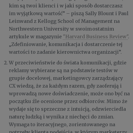
kim są twoi klienci i w jaki sposób dostarczasz
im wyjątkową wartość” – piszą Sally Blount i Paul
Leinwand z Kellogg School of Management na
Northwestern University w swoim ostatnim
artykule w magazynie
"Harvard Business Review"
.
„Zdefiniowanie, komunikacja i dostarczenie tej
wartości to zadanie kierownictwa organizacji”.
W przeciwieństwie do świata komunikacji, gdzie
reklamy wybierane są na podstawie testów w
grupie docelowej, marketingowcy zarządzający
CX wiedzą, że za każdym razem, gdy zaoferują i
wprowadzą nowe doświadczenie, może ono być na
początku źle ocenione przez odbiorców. Mimo że
wydaje się to sprzeczne z intuicją, odzwierciedla
naturę ludzką i wynika z niechęci do zmian.
Wymaga to iteracyjnego, zorientowanego na
potrzeby klienta podejścia, w którym marketerzy