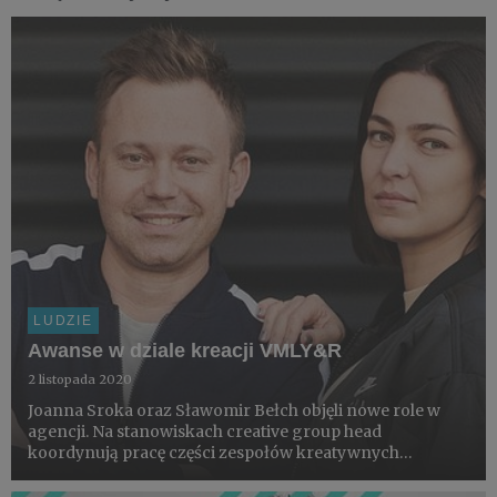
LUDZIE
Awanse w dziale kreacji VMLY&R
2 listopada 2020
Joanna Sroka oraz Sławomir Bełch objęli nowe role w
agencji. Na stanowiskach creative group head
koordynują pracę części zespołów kreatywnych
VMLY&R.