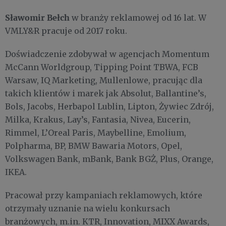
Sławomir Bełch
w branży reklamowej od 16 lat. W
VMLY&R pracuje od 2017 roku.
Doświadczenie zdobywał w agencjach Momentum
McCann Worldgroup, Tipping Point TBWA, FCB
Warsaw, IQ Marketing, Mullenlowe, pracując dla
takich klientów i marek jak Absolut, Ballantine’s,
Bols, Jacobs, Herbapol Lublin, Lipton, Żywiec Zdrój,
Milka, Krakus, Lay’s, Fantasia, Nivea, Eucerin,
Rimmel, L’Oreal Paris, Maybelline, Emolium,
Polpharma, BP, BMW Bawaria Motors, Opel,
Volkswagen Bank, mBank, Bank BGŻ, Plus, Orange,
IKEA.
Pracował przy kampaniach reklamowych, które
otrzymały uznanie na wielu konkursach
branżowych, m.in. KTR, Innovation, MIXX Awards,