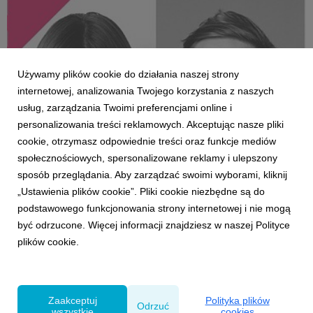
Używamy plików cookie do działania naszej strony
internetowej, analizowania Twojego korzystania z naszych
usług, zarządzania Twoimi preferencjami online i
personalizowania treści reklamowych. Akceptując nasze pliki
cookie, otrzymasz odpowiednie treści oraz funkcje mediów
społecznościowych, spersonalizowane reklamy i ulepszony
LUDZIE
sposób przeglądania. Aby zarządzać swoimi wyborami, kliknij
Awanse w dziale kreacji VMLY&R
„Ustawienia plików cookie”. Pliki cookie niezbędne są do
1 lutego 2022
podstawowego funkcjonowania strony internetowej i nie mogą
Natalia Borawska, Alek Frydrych, Adam Smereczyński
być odrzucone. Więcej informacji znajdziesz w naszej Polityce
oraz Robert Antolak - dotychczas na stanowiskach
plików cookie.
associate creative director - od stycznia 2022 roku
awansowali i objeli nowe role: creative director.
Zaakceptuj
Polityka plików
Odrzuć
wszystkie
cookies