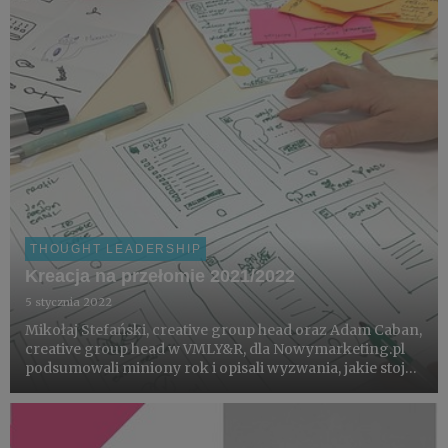
THOUGHT LEADERSHIP
Kreacja na przełomie 2021/2022
5 stycznia 2022
Mikołaj Stefański, creative group head oraz Adam Caban,
creative group head w VMLY&R, dla Nowymarketing.pl
podsumowali miniony rok i opisali wyzwania, jakie stoją
przed kreacją w 2022 roku.