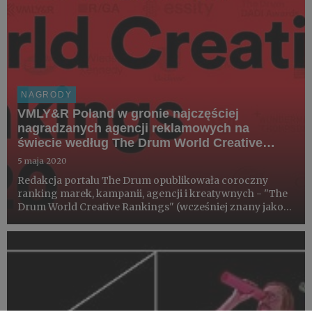
NAGRODY
VMLY&R Poland w gronie najczęściej
nagradzanych agencji reklamowych na
świecie według The Drum World Creative
Rankings 2020
5 maja 2020
Redakcja portalu The Drum opublikowała coroczny
ranking marek, kampanii, agencji i kreatywnych - "The
Drum World Creative Rankings" (wcześniej znany jako
"The Big One"). VMLY&R znalazła się w pierwszej
dziesiątce najczęściej nagradzanych sieci, a WPP
pojawiło się na ...