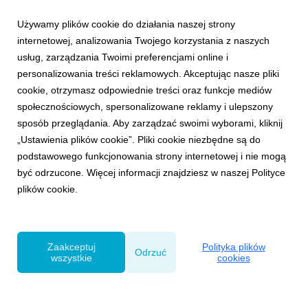
Używamy plików cookie do działania naszej strony
internetowej, analizowania Twojego korzystania z naszych
usług, zarządzania Twoimi preferencjami online i
personalizowania treści reklamowych. Akceptując nasze pliki
cookie, otrzymasz odpowiednie treści oraz funkcje mediów
społecznościowych, spersonalizowane reklamy i ulepszony
NAGRODY
sposób przeglądania. Aby zarządzać swoimi wyborami, kliknij
6 nominacji Effie Awards
„Ustawienia plików cookie”. Pliki cookie niezbędne są do
4 października 2021
podstawowego funkcjonowania strony internetowej i nie mogą
Spośród zgłoszeń do 22-ej edycji konkursu Effie Awards
być odrzucone. Więcej informacji znajdziesz w naszej Polityce
jury wyłoniło grono nominowanych. Wśród nich
plików cookie.
znalazły się projekty zrealizowane przez VMLY&R
Poland. Agencja powalczy o 6 statuetek Effie. W
konkursie nagradzane są kampanie i rozwiązania
marketingowe w oparciu o...
Zaakceptuj
Polityka plików
Odrzuć
wszystkie
cookies
Powered by