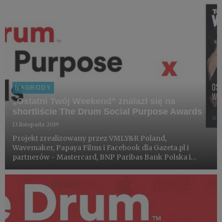
NAGRODY
„Ostatni Twój Weekend” znalazł się na
shortliście The Drum Social Purpose Awards
13 listopada 2019
Projekt zrealizowany przez VMLY&R Poland,
Wavemaker, Papaya Films i Facebook dla Gazeta.pl i
partnerów - Mastercard, BNP Paribas Bank Polska i
Fundacji Sukcesu Pisanego Szminką, znalazł się na
shortliście międzynarodowego konkursu The Drum
Social Purpose, w kategorii...