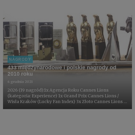
NAGRODY
433 międzynarodowe i polskie nagrody od
2010 roku
6 grudnia 2021
2026 (19 nagród):1x Agencja Roku Cannes Lions
(kategoria: Experience) 1x Grand Prix Cannes Lions /
Wisła Kraków (Lucky Fan Index) 3x Złoto Cannes Lions /
Wisła Kraków (Lucky Fan Index) 1x Srebro Cannes Lions
/ Wisła Kraków (Lucky Fan Index) 1x Brąz Cannes Lions /
Wisła K...