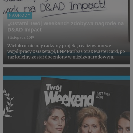
NAGRODY
„Ostatni Twój Weekend” zdobywa nagrodę na
D&AD Impact
8 listopada 2019
Wielokrotnie nagradzany projekt, realizowany we
współpracy z Gazeta.pl, BNP Paribas oraz Mastercard, po
raz kolejny został doceniony w międzynarodowym
konkursie, otrzymując graftiowy ołówek - statuetkę
D&AD Impact w kategorii Campaign / Equality and
Diversity.