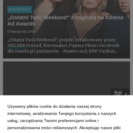
NAGRODY
„Ostatni Twój Weekend” z nagrodą na Athena
Ad Awards
13 listopada 2019
„Ostatni Twój Weekend”, projekt zrealizowany przez
VMLY&R Poland, Wavemaker, Papaya Films i Facebook
dla Gazeta.pl i partnerów - Mastercard, BNP Paribas
Bank Polska i Fundacji Sukcesu Pisanego Szminką,
otrzymał nagrodę w kategorii Print w
międzynarodowym konkursie At...
Używamy plików cookie do działania naszej strony
internetowej, analizowania Twojego korzystania z naszych
usług, zarządzania Twoimi preferencjami online i
personalizowania treści reklamowych. Akceptując nasze pliki