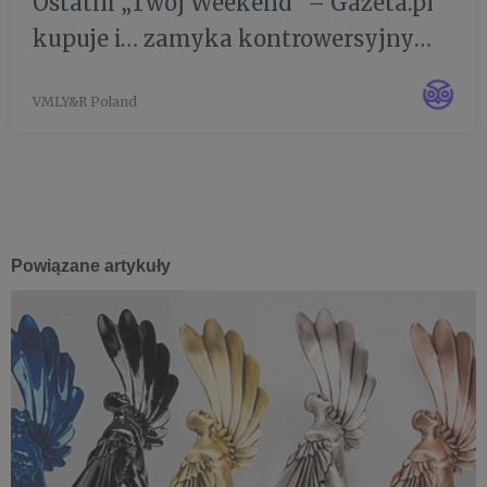
Ostatni „Twój Weekend” – Gazeta.pl
kupuje i… zamyka kontrowersyjny
magazyn erotyczny
VMLY&R Poland
Powiązane artykuły