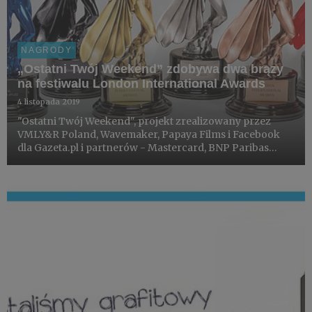
NAGRODY
„Ostatni Twój Weekend” zdobywa dwa brązy
na festiwalu London International Awards
4 listopada 2019
"Ostatni Twój Weekend", projekt zrealizowany przez
VMLY&R Poland, Wavemaker, Papaya Films i Facebook
dla Gazeta.pl i partnerów - Mastercard, BNP Paribas
Bank Polska i Fundacji Sukcesu Pisanego Szminką,
otrzymał dwie brązowe nagrody w kategoriach: Native
Advertising, ...