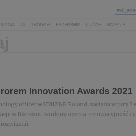
OLOGIA
AI
THOUGHT LEADERSHIP
LUDZIE
BADANIA
urorem Innovation Awards 2021
nology officer w VMLY&R Poland, zasiada w jury 7 
cje w Biznesie. Konkurs ocenia innowacyjność i 
rozwiązań.