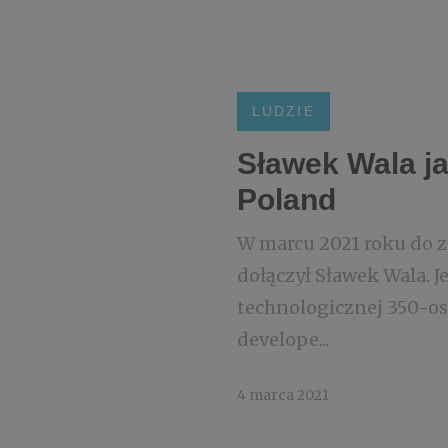
LUDZIE
Sławek Wala j
Poland
W marcu 2021 roku do z
dołączył Sławek Wala. J
technologicznej 350-os
develope...
4 marca 2021