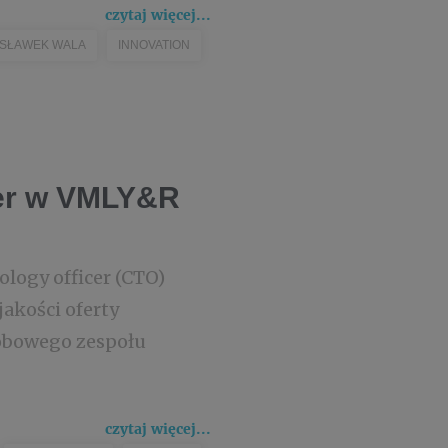
czytaj więcej...
SŁAWEK WALA
INNOVATION
cer w VMLY&R
logy officer (CTO)
jakości oferty
sobowego zespołu
czytaj więcej...