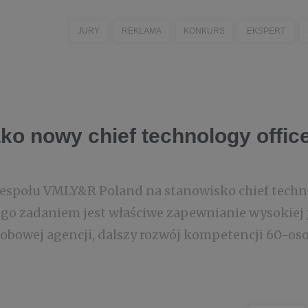
JURY
REKLAMA
KONKURS
EKSPERT
ako nowy chief technology offi
espołu VMLY&R Poland na stanowisko chief techno
ego zadaniem jest właściwe zapewnianie wysokiej 
obowej agencji, dalszy rozwój kompetencji 60-o