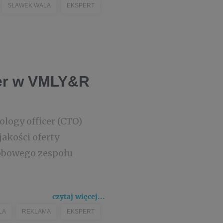
SŁAWEK WALA
EKSPERT
cer w VMLY&R
logy officer (CTO)
jakości oferty
sobowego zespołu
czytaj więcej...
LA
REKLAMA
EKSPERT