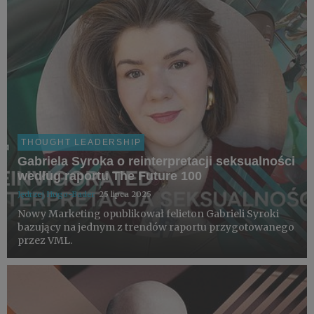
THOUGHT LEADERSHIP
Gabriela Syroka o reinterpretacji seksualności
według raportu The Future 100
Jędrzej Hugo-Bader
25 lipca 2025
Nowy Marketing opublikował felieton Gabrieli Syroki
bazujący na jednym z trendów raportu przygotowanego
przez VML.