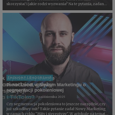
skorzystać i jakie rodzi wyzwania? Na te pytania, zadane
przez Nowy Marketing, odpowiadają eksperci z branży,
m.in. Rafał Wasyluk, Managing Partner Digital,
Commerce & Conte...
THOUGHT LEADERSHIP
Paweł Loedl w Nowym Marketingu o
segmentacji pokoleniowej
Jędrzej Hugo-Bader
7 października 2025
Czy segmentacja pokoleniowa to jeszcze narzędzie, czy
już szkodliwy mit? Takie pytanie zadał Nowy Marketing
w ramach cyklu "Mity i stereotypy". W artykule na temat