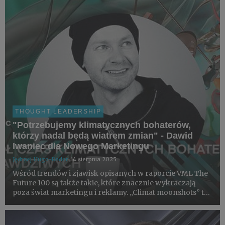
THOUGHT LEADERSHIP
"Potrzebujemy klimatycznych bohaterów,
którzy nadal będą wiatrem zmian" - Dawid
Iwaniec dla Nowego Marketingu
Jędrzej Hugo-Bader
14 sierpnia 2025
Wśród trendów i zjawisk opisanych w raporcie VML The
Future 100 są także takie, które znacznie wykraczają
poza świat marketingu i reklamy. „Climat moonshots” to
opisane w raporcie trendy dotyczące przeciwdziałaniu
katastrofie klimatycznej.