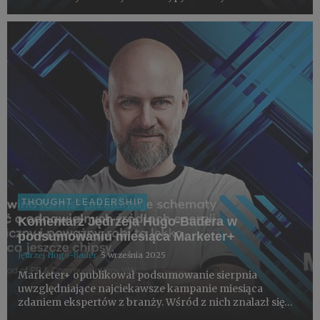
segmentacji pokoleniowej wypowiedział się między
innymi Paweł Loedl, Chief Strategy Officer w VML.
THOUGHT LEADERSHIP
Komentarz Jędrzeja Hugo-Badera w
podsumowaniu miesiąca Marketer+
Jędrzej Hugo-Bader
5 września 2025
Marketer+ opublikował podsumowanie sierpnia
uwzględniające najciekawsze kampanie miesiąca
zdaniem ekspertów z branży. Wśród z nich znalazł się
Jędrzej Hugo-Bader z VML.