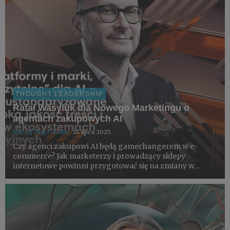
THOUGHT LEADERSHIP
Rafał Wasyluk dla Nowego Marketingu o
agentach zakupowych AI
Jędrzej Hugo-Bader
24 lipca 2025
Czy agenci zakupowi AI będą gamechangerem w e-
commerce? Jak marketerzy i prowadzący sklepy
internetowe powinni przygotować się na zmiany w
sposobie korzystania z internetu przez użytkowników?
Te i inne pytania Nowy Marketing zadał kilku ekspertom,
między innymi Rafałowi ...