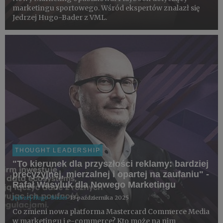
marketingu sportowego. Wśród ekspertów znalazł się
Jedrzej Hugo-Bader z VML.
THOUGHT LEADERSHIP
"To kierunek dla przyszłości reklamy: bardziej
precyzyjnej, mierzalnej i opartej na zaufaniu" -
Rafał Wasyluk dla Nowego Marketingu
Jędrzej Hugo-Bader
13 października 2025
Co zmieni nowa platforma Mastercard Commerce Media
w marketingu i e-commerce? Kto może na nim