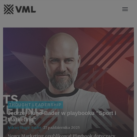
THOUGHT LEADERSHIP
Jędrzej Hugo-Bader w playbooku "Sport i
Marketing"
Jędrzej Hugo-Bader
27 października 2025
Nowy Marketing opublikował Playbook dotyczący