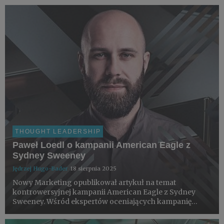
THOUGHT LEADERSHIP
Paweł Loedl o kampanii American Eagle z
Sydney Sweeney
Jędrzej Hugo-Bader
18 sierpnia 2025
Nowy Marketing opublikował artykuł na temat
kontrowersyjnej kampanii American Eagle z Sydney
Sweeney. Wśród ekspertów oceniających kampanię
znalazł sie m.in. Paweł Loedl, Chief Strategy Officer w
VML.