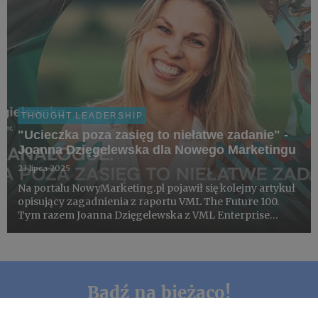
THOUGHT LEADERSHIP
"Ucieczka poza zasięg to niełatwe zadanie" -
Joanna Dzięgelewska dla Nowego Marketingu
23 lipca 2025
Na portalu NowyMarketing.pl pojawił się kolejny artykuł
opisujący zagadnienia z raportu VML The Future 100.
Tym razem Joanna Dzięgelewska z VML Enterprise
Solutions pisze o zjawisku "The Analog Movement".
Bądź na bieżąco!
Nie przegap najważniejszych informacji z