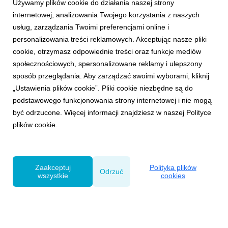
Używamy plików cookie do działania naszej strony
internetowej, analizowania Twojego korzystania z naszych
usług, zarządzania Twoimi preferencjami online i
personalizowania treści reklamowych. Akceptując nasze pliki
cookie, otrzymasz odpowiednie treści oraz funkcje mediów
społecznościowych, spersonalizowane reklamy i ulepszony
THOUGHT LEADERSHIP
sposób przeglądania. Aby zarządzać swoimi wyborami, kliknij
Paula Sołtysiak w jury Effie Awards Poland
„Ustawienia plików cookie”. Pliki cookie niezbędne są do
29 maja 2026
podstawowego funkcjonowania strony internetowej i nie mogą
Paula Sołtysiak, Strategy Director w VML, została
być odrzucone. Więcej informacji znajdziesz w naszej Polityce
wybrana do jury Effie Awards Poland 2026. Będzie
plików cookie.
oceniała prace zgłoszone w grupie VI, czyli w
kategoriach: Retail & Marketplaces, Commerce & Retail
Media.
Zaakceptuj
Polityka plików
Odrzuć
wszystkie
cookies
Powered by