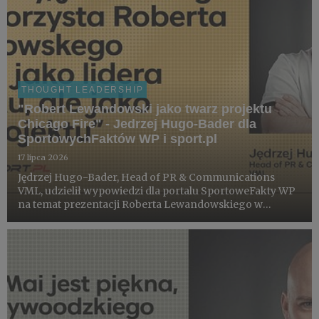
THOUGHT LEADERSHIP
"Robert Lewandowski jako twarz projektu
Chicago Fire" - Jedrzej Hugo-Bader dla
SportowychFaktów WP i sport.pl
17 lipca 2026
Jędrzej Hugo-Bader, Head of PR & Communications
VML, udzielił wypowiedzi dla portalu SportoweFakty WP
na temat prezentacji Roberta Lewandowskiego w
Chicago Fire. Artykuł na ten sam temat znalazł się także
na portalu sport.pl, również z oceną Jędrzeja Hugo-
Badera.