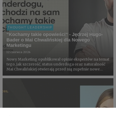
THOUGHT LEADERSHIP
"Kochamy takie opowieści" - Jędrzej Hugo-
Bader o Mai Chwalińskiej dla Nowego
Marketingu
12 czerwca 2026
Nowy Marketing opublikował opinie ekspertów na temat
tego, jak szczerość, status underdoga oraz naturalność
Mai Chwalińskiej otwierają przed nią zupełnie nowe
perspektywy na budowanie wartości komercyjnej po
sukcesie na kortach Rolanda Garrosa.