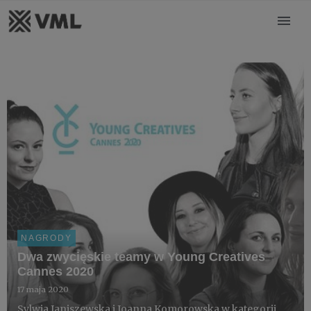
NAGRODY
Dwa zwycięskie teamy w Young Creatives
Cannes 2020
17 maja 2020
Sylwia Janiszewska i Joanna Komorowska w kategorii