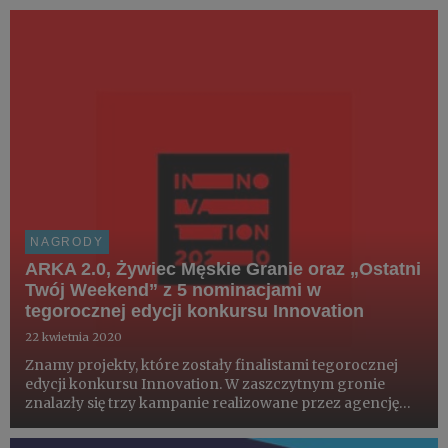
najwyższe wyróżnienie, tzw. Grandy (odpowiednik
Grand Prix) oraz Złoto w kategor...
NAGRODY
ARKA 2.0, Żywiec Męskie Granie oraz „Ostatni
Twój Weekend” z 5 nominacjami w
tegorocznej edycji konkursu Innovation
22 kwietnia 2020
Znamy projekty, które zostały finalistami tegorocznej
edycji konkursu Innovation. W zaszczytnym gronie
znalazły się trzy kampanie realizowane przez agencję
VMLY&R. O 5 statuetek walczą: ARKA 2.0 tworzona we
współpracy z NOIZZ.pl i BNP Paribas Bank Polska w