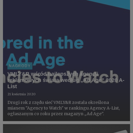
kategoriac...
NAGRODY
VMLY&R wśród najlepszych agencji
reklamowych świata według „Ad Age” 2020 A-
List
21 kwietnia 2020
Drugi rok z rzędu sieć VMLY&R została określona
mianem "Agency to Watch" w rankingu Agency A-List,
ogłaszanym co roku przez magazyn „Ad Age”.