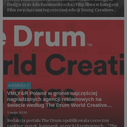
Design oraz Ada Kamienobrocka i Filip Śliwa w kategorii
Film zwycięzcami tegorocznej edycji Young Creatives
Cannes.
NAGRODY
VMLY&R Poland w gronie najczęściej
nagradzanych agencji reklamowych na
świecie według The Drum World Creative
Rankings 2020
5 maja 2020
Redakcja portalu The Drum opublikowała coroczny
ranking marek, kampanii, agencji i kreatywnych - "The