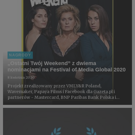
NAGRODY
„Ostatni Twój Weekend” z dwiema
nominacjami na Festival of Media Global 2020
8 kwietnia 2020
Projekt zrealizowany przez VMLY&R Poland,
Wavemaker, Papaya Films i Facebook dla Gazeta.pl i
partnerów - Mastercard, BNP Paribas Bank Polska i
Fundacji Sukcesu Pisanego Szminką, otrzymał 2
nominacje w kategoriach best branded content i best use
of traditional media (...