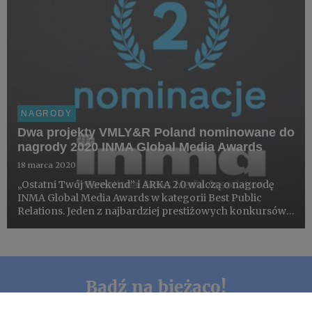
NAGRODY
Dwa projekty VMLY&R Poland nominowane do
nagrody 2020 INMA Global Media Awards
18 marca 2020
„Ostatni Twój Weekend” i ARKA 2.0 walczą o nagrodę
INMA Global Media Awards w kategorii Best Public
Relations. Jeden z najbardziej prestiżowych konkursów
dla wydawców na świecie od 1937 nagradza najlepsze
projekty firm medialnych z całego świata.
Bądź na bieżąco!
Nie przegap najważniejszych informacji z