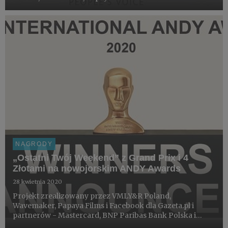
Gazeta.pl i partnerów - Mastercard, BNP Paribas Bank
Polska i Fundacji Sukcesu Pisanego Szminką. "Ostatni
Twój Weekend" r...
NAGRODY
„Ostatni Twój Weekend” z Grand Prix i 4
Złotami na nowojorskim ANDY Awards
28 kwietnia 2020
Projekt zrealizowany przez VMLY&R Poland,
Wavemaker, Papaya Films i Facebook dla Gazeta.pl i
partnerów - Mastercard, BNP Paribas Bank Polska i
Fundacji Sukcesu Pisanego Szminką, otrzymał