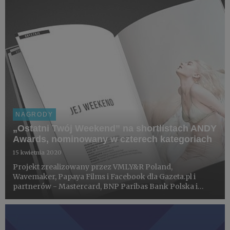
NAGRODY
„Ostatni Twój Weekend” na shortlistach ANDY
Awards, nominowany w czterech kategoriach
15 kwietnia 2020
Projekt zrealizowany przez VMLY&R Poland,
Wavemaker, Papaya Films i Facebook dla Gazeta.pl i
partnerów - Mastercard, BNP Paribas Bank Polska i
Fundacji Sukcesu Pisanego Szminką, otrzymał 4
nominacje w kategoriach: Bravery, Reset, Craft oraz Idea
w międzynarodowym kon...