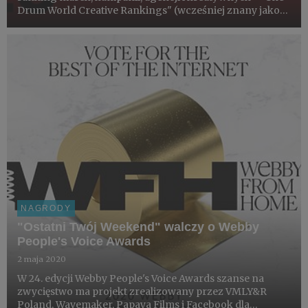
Drum World Creative Rankings" (wcześniej znany jako
"The Big One"). VMLY&R znalazła się w pierwszej
dziesiątce najczęściej nagradzanych sieci, a WPP
pojawiło się na ...
NAGRODY
"Ostatni Twój Weekend" walczy o Webby
People's Voice Awards
2 maja 2020
W 24. edycji Webby People's Voice Awards szanse na
zwycięstwo ma projekt zrealizowany przez VMLY&R
Poland, Wavemaker, Papaya Films i Facebook dla