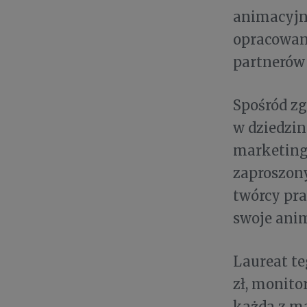
animacyjne
opracowan
partnerów
Spośród zg
w dziedzin
marketingo
zaproszony
twórcy pra
swoje anim
Laureat te
zł, monito
każda z ma