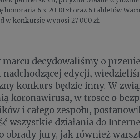
ię honoraria 6 x 2000 zł oraz 6 tabletów Wac
d w konkursie wynosi 27 000 zł.
 marcu decydowaliśmy o przenie
 nadchodzącej edycji, wiedzieli
zny konkurs będzie inny. W zwią
ą koronawirusa, w trosce o bez
ików i całego zespołu, postanow
ść wszystkie działania do Interne
 obrady jury, jak również warsz