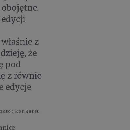
 obojętne.
 edycji
 właśnie z
zieję, że
ię pod
ię z równie
e edycje
izator konkursu
hnice