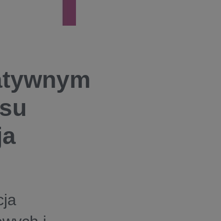
atywnym
rsu
ja
cja