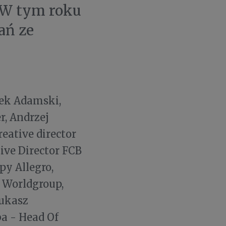
. W tym roku
ań ze
mek Adamski,
r, Andrzej
eative director
ive Director FCB
py Allegro,
 Worldgroup,
Łukasz
ba - Head Of