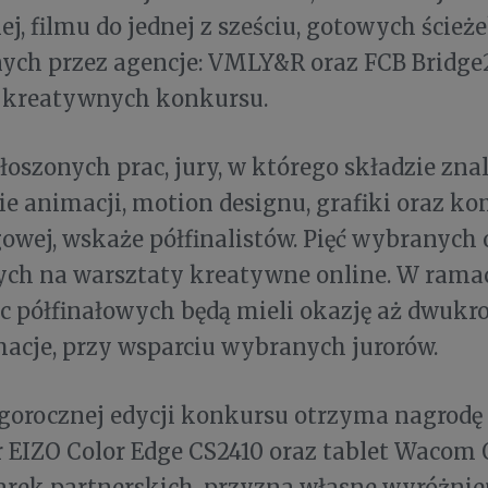
j, filmu do jednej z sześciu, gotowych ście
ych przez agencje: VMLY&R oraz FCB Bridg
 kreatywnych konkursu.
łoszonych prac, jury, w którego składzie znal
ie animacji, motion designu, grafiki oraz k
wej, wskaże półfinalistów. Pięć wybranych 
ch na warsztaty kreatywne online. W ramac
c półfinałowych będą mieli okazję aż dwukr
acje, przy wsparciu wybranych jurorów.
gorocznej edycji konkursu otrzyma nagrodę 
r EIZO Color Edge CS2410 oraz tablet Wacom
rek partnerskich, przyzna własne wyróżnien