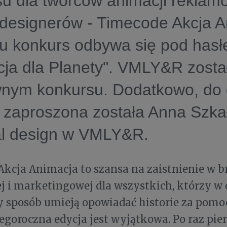
u dla twórców animacji reklam
 designerów - Timecode Akcja 
ku konkurs odbywa się pod has
ja dla Planety". VMLY&R zosta
wnym konkursu. Dodatkowo, do
 zaproszona została Anna Szka
ual design w VMLY&R.
kcja Animacja to szansa na zaistnienie w 
 i marketingowej dla wszystkich, którzy w 
y sposób umieją opowiadać historie za pom
egoroczna edycja jest wyjątkowa. Po raz pi