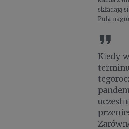
składają s
Pula nagró
Kiedy w
terminu
tegoroc
pandemi
uczestn
przenie
Zarówno