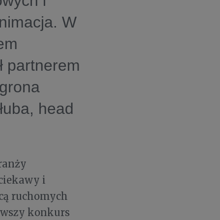
owych i
Animacja. W
łem
ł partnerem
 grona
łuba, head
branży
ciekawy i
ocą ruchomych
erwszy konkurs