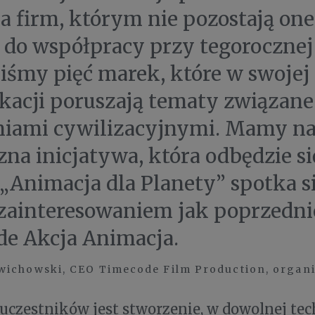
ia firm, którym nie pozostają one
 do współpracy przy tegorocznej
liśmy pięć marek, które w swojej
acji poruszają tematy związane
ami cywilizacyjnymi. Mamy nad
zna inicjatywa, która odbędzie s
„Animacja dla Planety” spotka s
ainteresowaniem jak poprzedni
e Akcja Animacja.
ichowski, CEO Timecode Film Production, organ
czestników jest stworzenie, w dowolnej tec