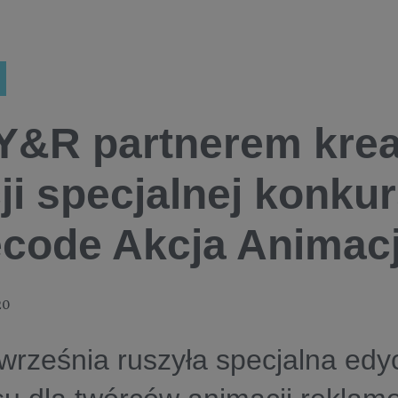
Y&R partnerem kre
ji specjalnej konku
code Akcja Animac
20
września ruszyła specjalna edy