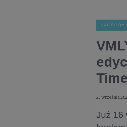
NAGRODY
VML
edyc
Time
23 września 20
Już 16 