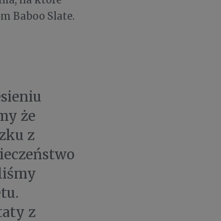
om Baboo Slate.
sieniu
śmy że
zku z
pieczeństwo
iliśmy
tu.
taty z