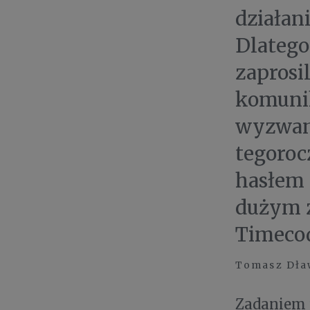
działan
Dlatego
zaprosi
komunik
wyzwani
tegoroc
hasłem 
dużym z
Timecod
Tomasz Dław
Zadaniem u