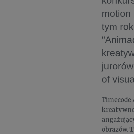
konkurs
motion
tym ro
"Animac
kreaty
jurorów
of vis
Timecode A
kreatywnej
angażując
obrazów. T