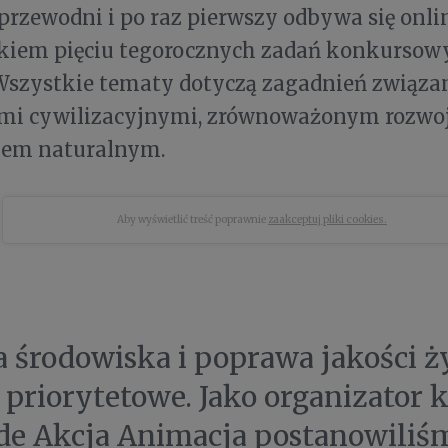
rzewodni i po raz pierwszy odbywa się onl
iem pięciu tegorocznych zadań konkursowy
Wszystkie tematy dotyczą zagadnień związa
i cywilizacyjnymi, zrównoważonym rozwo
iem naturalnym.
Aby wyświetlić treść poprawnie
zaakceptuj pliki cookies.
 środowiska i poprawa jakości ży
 priorytetowe. Jako organizator 
e Akcja Animacja postanowiliś