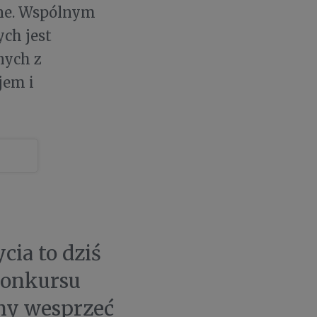
ine. Wspólnym
ch jest
nych z
jem i
cia to dziś
konkursu
my wesprzeć