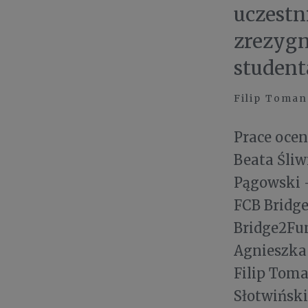
uczestn
zrezygn
student
Filip Toman
Prace ocen
Beata Śliw
Pągowski –
FCB Bridge
Bridge2Fun
Agnieszka
Filip Toma
Słotwiński