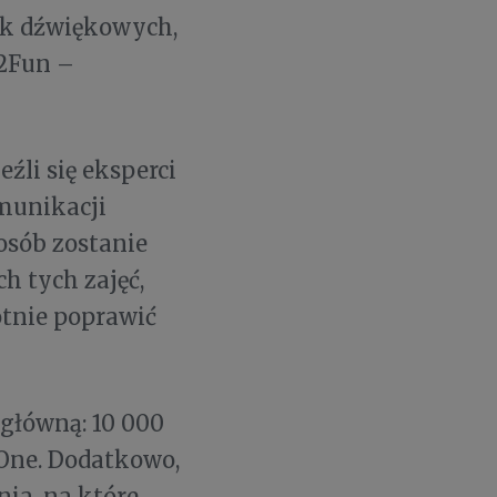
żek dźwiękowych,
e2Fun –
eźli się eksperci
omunikacji
osób zostanie
h tych zajęć,
otnie poprawić
główną: 10 000
 One. Dodatkowo,
ia, na które