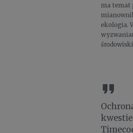
ma temat p
mianownik
ekologia. 
wyzwaniam
środowisk
Ochrona
kwestie
Timecod