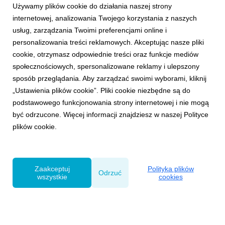
Używamy plików cookie do działania naszej strony
internetowej, analizowania Twojego korzystania z naszych
usług, zarządzania Twoimi preferencjami online i
personalizowania treści reklamowych. Akceptując nasze pliki
cookie, otrzymasz odpowiednie treści oraz funkcje mediów
NAGRODY
społecznościowych, spersonalizowane reklamy i ulepszony
„Ostatni Twój Weekend” w gronie finalistów
sposób przeglądania. Aby zarządzać swoimi wyborami, kliknij
2020 Ad Age A-List & Creativity Awards
„Ustawienia plików cookie”. Pliki cookie niezbędne są do
26 lutego 2020
podstawowego funkcjonowania strony internetowej i nie mogą
Projekt zrealizowany przez VMLY&R Poland,
być odrzucone. Więcej informacji znajdziesz w naszej Polityce
Wavemaker, Papaya Films i Facebook dla Gazeta.pl i
plików cookie.
partnerów - Mastercard, BNP Paribas Bank Polska i
Fundacji Sukcesu Pisanego Szminką, został finalistą
corocznego podsumowania w kategorii „Best Work for
Good”. Ad Age A-List ...
Zaakceptuj
Polityka plików
Odrzuć
wszystkie
cookies
Powered by