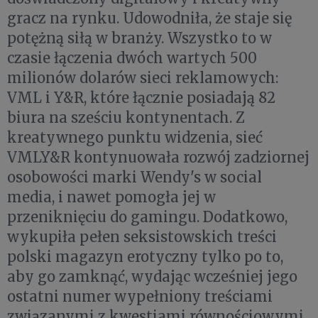
gracz na rynku. Udowodniła, że staje się
potężną siłą w branży. Wszystko to w
czasie łączenia dwóch wartych 500
milionów dolarów sieci reklamowych:
VML i Y&R, które łącznie posiadają 82
biura na sześciu kontynentach. Z
kreatywnego punktu widzenia, sieć
VMLY&R kontynuowała rozwój zadziornej
osobowości marki Wendy's w social
media, i nawet pomogła jej w
przeniknięciu do gamingu. Dodatkowo,
wykupiła pełen seksistowskich treści
polski magazyn erotyczny tylko po to,
aby go zamknąć, wydając wcześniej jego
ostatni numer wypełniony treściami
związanymi z kwestiami równościowymi.