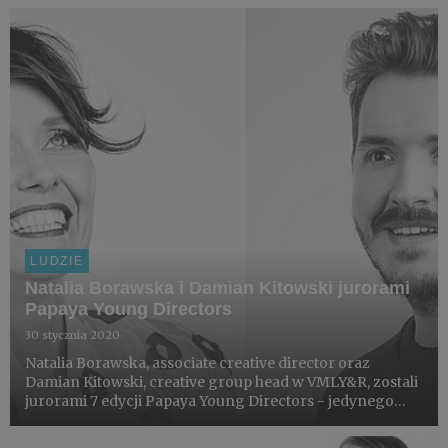
LUDZIE
Natalia Borawska i Damian Kitowski jurorami
Papaya Young Directors
30 stycznia 2020
Natalia Borawska, associate creative director oraz
Damian Kitowski, creative group head w VMLY&R, zostali
jurorami 7 edycji Papaya Young Directors - jedynego
konkursu w Europie dla młodych reżyserów
umożliwiającego bezpośrednie wejście do zawodu w