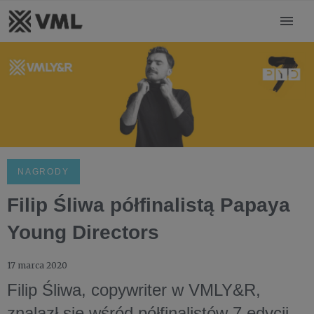
NAGRODY
Filip Śliwa półfinalistą Papaya
Young Directors
17 marca 2020
Filip Śliwa, copywriter w VMLY&R,
znalazł się wśród półfinalistów 7 edycji