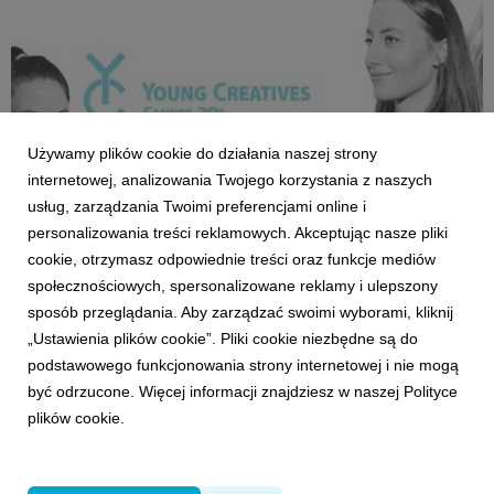
branży filmowej.
Używamy plików cookie do działania naszej strony
internetowej, analizowania Twojego korzystania z naszych
usług, zarządzania Twoimi preferencjami online i
personalizowania treści reklamowych. Akceptując nasze pliki
cookie, otrzymasz odpowiednie treści oraz funkcje mediów
społecznościowych, spersonalizowane reklamy i ulepszony
LUDZIE
sposób przeglądania. Aby zarządzać swoimi wyborami, kliknij
Young Creatives Cannes 2020
„Ustawienia plików cookie”. Pliki cookie niezbędne są do
19 lutego 2020
podstawowego funkcjonowania strony internetowej i nie mogą
Młodzi, zdolni i kreatywni z VMLY&R Poland tworzą aż 10
być odrzucone. Więcej informacji znajdziesz w naszej Polityce
zespołów biorących udział w eliminacjach Young
plików cookie.
Creatives Cannes 2020.