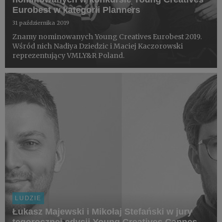
Eurobest w kategorii Planners
31 października 2019
Znamy nominowanych Young Creatives Eurobest 2019.
Wśród nich Nadiya Dziedzic i Maciej Kaczorowski
reprezentujący VMLY&R Poland.
LUDZIE
Łukasz Majewski i Mikołaj Stefański w jury