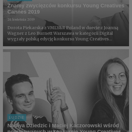
Znamy zwycięzców konkursu Young Creatives
Cannes 2019
24 kwietnia 2019
Dorota Piekarska z VMLY&R Poland w duecie z Joanną
Wagner z Leo Burnett Warszawa w kategorii Digital
wygrały polską edycję konkursu Young Creatives
Cannes 2019. Druga zwycięska para to Damian Kitowski z
VMLY&R Poland i Michał Oleksów z Cut The Mustard,
którzy wyg...
LUDZIE
Nadiya Dziedzic i Maciej Kaczorowski wśród
nominowanych w konkursie Young Creatives