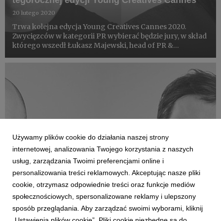
tegorocznej edycji Young Creatives Cannes
20 lutego 2020
Trwa kolejna edycja Young Creatives Cannes 2020.
Zwycięzców w kategorii PR wybierać będzie jury, w skład
którego wszedł Łukasz Majewski, head of PR &
communications w VMLY&R Poland. Z kolei w kategorii
Media, autorów najlepszych pomysłów szukać będzie
Mikołaj Ste...
Używamy plików cookie do działania naszej strony
internetowej, analizowania Twojego korzystania z naszych
usług, zarządzania Twoimi preferencjami online i
personalizowania treści reklamowych. Akceptując nasze pliki
cookie, otrzymasz odpowiednie treści oraz funkcje mediów
LUDZIE
społecznościowych, spersonalizowane reklamy i ulepszony
Aleksander Frydrych i Paweł Loedl w gronie
sposób przeglądania. Aby zarządzać swoimi wyborami, kliknij
ekspertów Akademii Young Creatives
„Ustawienia plików cookie”. Pliki cookie niezbędne są do