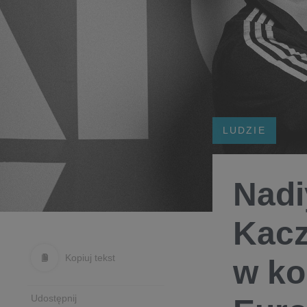
LUDZIE
Nadi
Kacz
Kopiuj tekst
w ko
Udostępnij