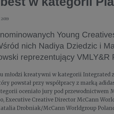
best w kategorii Pl
 2019
nominowanych Young Creative
śród nich Nadiya Dziedzic i Ma
owski reprezentujący VMLY&R 
 młodzi kreatywni w kategorii Integrated zm
tóry powstał przy współpracy z marką adidas
tegorii oceniało jury pod przewodnictwem 
o, Executive Creative Director McCann Wor
 Natalia Drobniak/McCann Worldgroup Polan