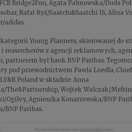
FCB Bridge2Fun, Agata Palmowska/Duda Pol
Isobar, Rafał Ryś/Saatchi&Saatchi IS, Alina V
r/adidas.
ategorii Young Planners, skierowanej do st
i reasercherów z agencji reklamowych, agen
, partnerem był bank BNP Paribas. Tegoroc
ury pod przewodnictwem Pawła Loedla, Chief
LY&R Poland w składzie: Anna
ka/The&Partnership, Wojtek Walczak/Meltin
i/Ogilvy, Agnieszka Konarzewska/BNP Parib
a/BNP Paribas.
Aby wyświetlić treść poprawnie
zaakceptuj pliki cookies.