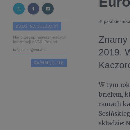
Euro
31 października
BĄDŹ NA BIEŻĄCO!
Znamy 
Nie przegap najważniejszych
informacji z VML Poland.
2019. W
Kaczor
W tym roku
briefem, k
ramach ka
Sosińskieg
składzie: