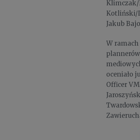
Klimczak/
Kotliński/
Jakub Bajo
W ramach k
plannerów 
mediowych
oceniało j
Officer VM
Jaroszyńs
Twardowsk
Zawieruch