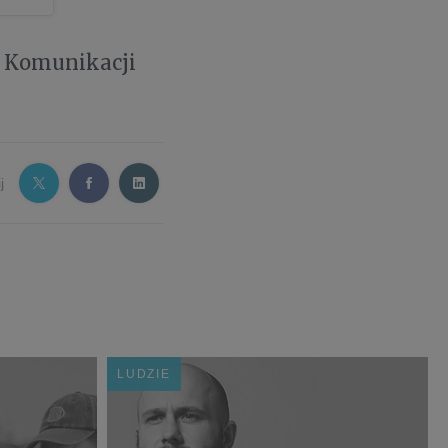
e Komunikacji
j
LUDZIE