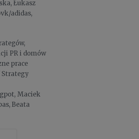
ska, Łukasz
ovk/adidas,
rategów,
cji PR i domów
zne prace
 Strategy
gpot, Maciek
as, Beata