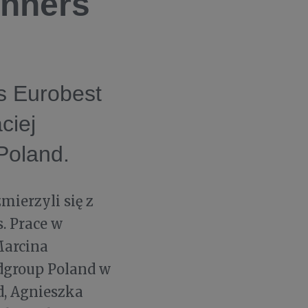
anners
s Eurobest
ciej
Poland.
ierzyli się z
. Prace w
Marcina
ldgroup Poland w
d, Agnieszka