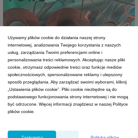
Używamy plików cookie do działania naszej strony
internetowej, analizowania Twojego korzystania z naszych
usług, zarządzania Twoimi preferencjami online i
personalizowania treści reklamowych. Akceptując nasze pliki
cookie, otrzymasz odpowiednie treści oraz funkcje mediów
społecznościowych, spersonalizowane reklamy i ulepszony
BADANIA
sposób przeglądania. Aby zarządzać swoimi wyborami, kliknij
VML przedstawia: raport "The Future 100"
„Ustawienia plików cookie”. Pliki cookie niezbędne są do
22 stycznia 2025
podstawowego funkcjonowania strony internetowej i nie mogą
Raport VML „The Future 100” przedstawia 100 trendów,
być odrzucone. Więcej informacji znajdziesz w naszej Polityce
które wpłyną na biznes i kulturę w nadchodzących
plików cookie.
latach.
Zaakceptuj
Polityka plików