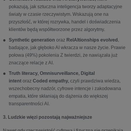
pokazują, jak sztuczna inteligencja tworzy adaptacyjne
światy w czasie rzeczywistym. Wskazują one na
przyszłość, w której rozrywka, handel i doświadczenia
klientów będą współtworzone przez algorytmy.
Synthetic generation
oraz
RelAItionships evolved
,
badające, jak głęboko AI wkracza w nasze życie. Prawie
połowa (49%) pokolenia Z twierdzi, że nawiązała już
znaczące relacje z AI.
Truth literacy, Omnisurveillance, Digital
intent
oraz
Coded empathy,
czyli prawdziwa wiedza,
wszechobecny nadzór, cyfrowe intencje i zakodowana
empatia, które skłaniają do dążenia do większej
transparentności AI.
3. Ludzkie więzi pozostają najważniejsze
Nawet gdy rzeczywistość cyfrowa i fizyczna się przenikają,