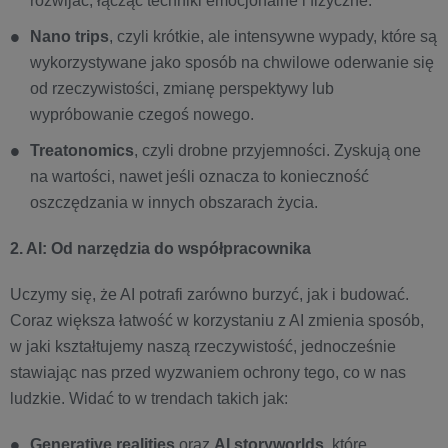
rozwijać, łącząc techniki emocjonalne i fizyczne.
Nano trips
, czyli krótkie, ale intensywne wypady, które są
wykorzystywane jako sposób na chwilowe oderwanie się
od rzeczywistości, zmianę perspektywy lub
wypróbowanie czegoś nowego.
Treatonomics
, czyli drobne przyjemności. Zyskują one
na wartości, nawet jeśli oznacza to konieczność
oszczędzania w innych obszarach życia.
2. AI: Od narzędzia do współpracownika
Uczymy się, że AI potrafi zarówno burzyć, jak i budować.
Coraz większa łatwość w korzystaniu z AI zmienia sposób,
w jaki kształtujemy naszą rzeczywistość, jednocześnie
stawiając nas przed wyzwaniem ochrony tego, co w nas
ludzkie. Widać to w trendach takich jak:
Generative realities
oraz
AI storyworlds,
które