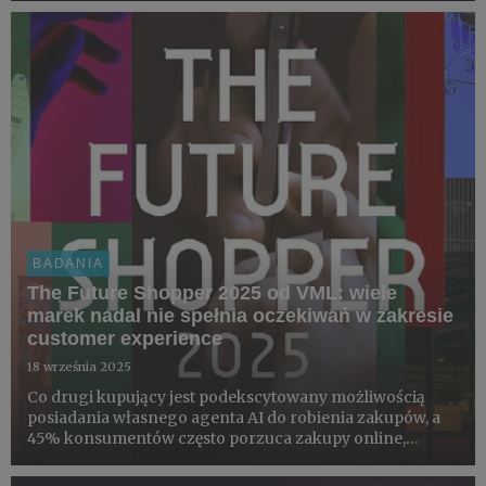
BADANIA
The Future Shopper 2025 od VML: wiele
marek nadal nie spełnia oczekiwań w zakresie
customer experience
18 września 2025
Co drugi kupujący jest podekscytowany możliwością
posiadania własnego agenta AI do robienia zakupów, a
45% konsumentów często porzuca zakupy online,
ponieważ doświadczenia oferowane przez dużych
sprzedawców detalicznych nie spełniają ich oczekiwań.