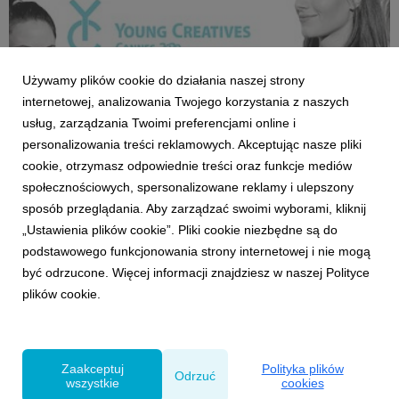
Używamy plików cookie do działania naszej strony
internetowej, analizowania Twojego korzystania z naszych
usług, zarządzania Twoimi preferencjami online i
personalizowania treści reklamowych. Akceptując nasze pliki
cookie, otrzymasz odpowiednie treści oraz funkcje mediów
NAGRODY
społecznościowych, spersonalizowane reklamy i ulepszony
Dwa zwycięskie teamy w Young Creatives
sposób przeglądania. Aby zarządzać swoimi wyborami, kliknij
Cannes 2020
„Ustawienia plików cookie”. Pliki cookie niezbędne są do
17 maja 2020
podstawowego funkcjonowania strony internetowej i nie mogą
Sylwia Janiszewska i Joanna Komorowska w kategorii
być odrzucone. Więcej informacji znajdziesz w naszej Polityce
Design oraz Ada Kamienobrocka i Filip Śliwa w kategorii
plików cookie.
Film zwycięzcami tegorocznej edycji Young Creatives
Cannes.
Zaakceptuj
Polityka plików
Odrzuć
wszystkie
cookies