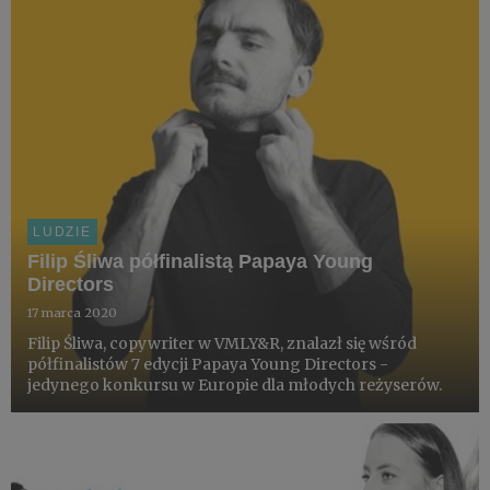
LUDZIE
Filip Śliwa półfinalistą Papaya Young
Directors
17 marca 2020
Filip Śliwa, copywriter w VMLY&R, znalazł się wśród
półfinalistów 7 edycji Papaya Young Directors -
jedynego konkursu w Europie dla młodych reżyserów.