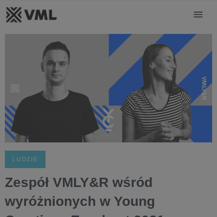
LUDZIE
Zespół VMLY&R wśród
wyróżnionych w Young