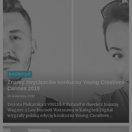
NAGRODY
Znamy zwycięzców konkursu Young Creatives
Cannes 2019
24 kwietnia 2019
Dorota Piekarska z VMLY&R Poland w duecie z Joanną
Wagner z Leo Burnett Warszawa w kategorii Digital
wygrały polską edycję konkursu Young Creatives
Cannes 2019. Druga zwycięska para to Damian Kitowski z
VMLY&R Poland i Michał Oleksów z Cut The Mustard,