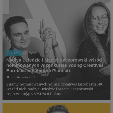
którzy wyg...
LUDZIE
Nadiya Dziedzic i Maciej Kaczorowski wśród
nominowanych w konkursie Young Creatives
Eurobest w kategorii Planners
31 października 2019
Znamy nominowanych Young Creatives Eurobest 2019.
Wśród nich Nadiya Dziedzic i Maciej Kaczorowski
reprezentujący VMLY&R Poland.