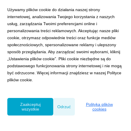
Używamy plików cookie do działania naszej strony
internetowej, analizowania Twojego korzystania z naszych
usług, zarządzania Twoimi preferencjami online i
personalizowania treści reklamowych. Akceptując nasze pliki
cookie, otrzymasz odpowiednie treści oraz funkcje mediów
NAGRODY
społecznościowych, spersonalizowane reklamy i ulepszony
Panorama Reklamy 2020: VMLY&R Poland
sposób przeglądania. Aby zarządzać swoimi wyborami, kliknij
znów ze wzrostem
„Ustawienia plików cookie”. Pliki cookie niezbędne są do
29 stycznia 2021
podstawowego funkcjonowania strony internetowej i nie mogą
Agencja VMLY&R Poland zdobyła maksymalną ocenę w
być odrzucone. Więcej informacji znajdziesz w naszej Polityce
5-stopniowej skali dorocznego raportu "Panorama
plików cookie.
Reklamy". Obszerna analiza rynku reklamowego w 2020
roku ukazała się jako specjalna sekcja styczniowo-
lutowego numeru "Press".
Zaakceptuj
Polityka plików
Odrzuć
wszystkie
cookies
Powered by