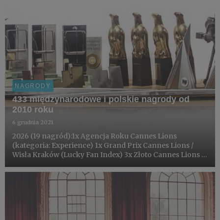
NAGRODY
433 międzynarodowe i polskie nagrody od
2010 roku
6 grudnia 2021
2026 (19 nagród):1x Agencja Roku Cannes Lions
(kategoria: Experience) 1x Grand Prix Cannes Lions /
Wisła Kraków (Lucky Fan Index) 3x Złoto Cannes Lions /
Wisła Kraków (Lucky Fan Index) 1x Srebro Cannes Lions
/ Wisła Kraków (Lucky Fan Index) 1x Brąz Cannes Lions /
Wisła K...