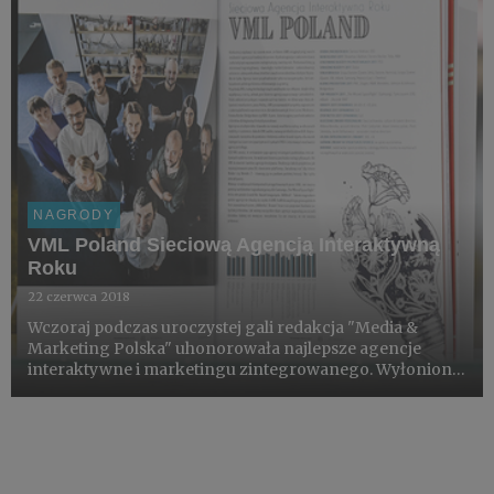
NAGRODY
VML Poland Sieciową Agencją Interaktywną
Roku
22 czerwca 2018
Wczoraj podczas uroczystej gali redakcja "Media &
Marketing Polska" uhonorowała najlepsze agencje
interaktywne i marketingu zintegrowanego. Wyłoniono
także zwycięzców konkursu Golden Arrow. Tytuł
Sieciowej Agencji Interaktywnej Roku trafił w ręce VML
Poland.