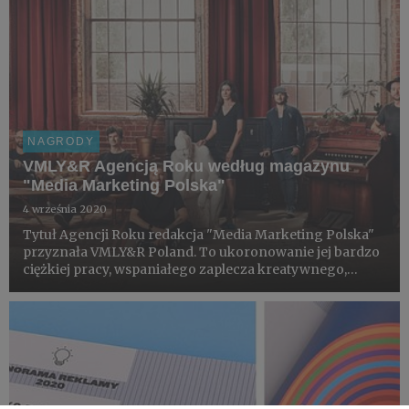
NAGRODY
VMLY&R Agencją Roku według magazynu
"Media Marketing Polska"
4 września 2020
Tytuł Agencji Roku redakcja "Media Marketing Polska"
przyznała VMLY&R Poland. To ukoronowanie jej bardzo
ciężkiej pracy, wspaniałego zaplecza kreatywnego,
roztropnego zarządzania i profesjonalizmu wśród
polskich agencji reklamowych.