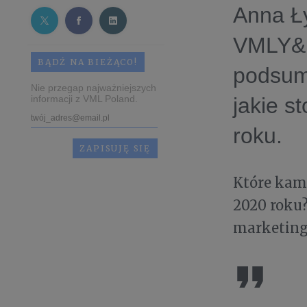
Anna Ł
VMLY&R
BĄDŹ NA BIEŻĄCO!
podsumo
Nie przegap najważniejszych
informacji z VML Poland.
jakie s
roku.
Które kam
2020 roku?
marketing