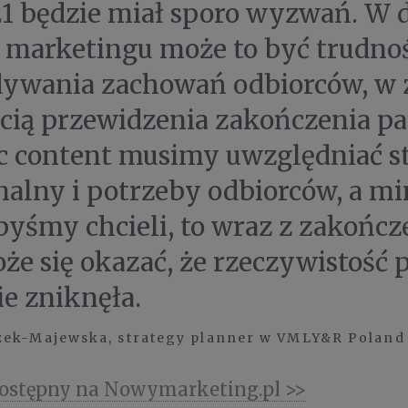
1 będzie miał sporo wyzwań. W d
 marketingu może to być trudno
ywania zachowań odbiorców, w 
cią przewidzenia zakończenia p
 content musimy uwzględniać s
alny i potrzeby odbiorców, a m
byśmy chcieli, to wraz z zakońc
że się okazać, że rzeczywistość
ie zniknęła.
zek-Majewska, strategy planner w VMLY&R Poland
dostępny na Nowymarketing.pl >>