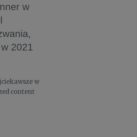
anner w
l
zwania,
m w 2021
jciekawsze w
zed content