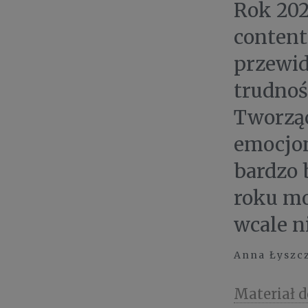
Rok 202
content
przewid
trudnoś
Tworząc
emocjon
bardzo 
roku mo
wcale n
Anna Łyszc
Materiał 