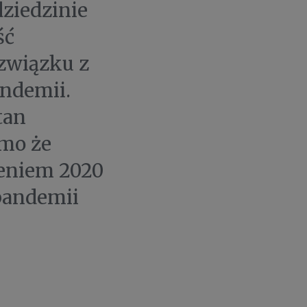
ziedzinie
ść
związku z
andemii.
tan
imo że
zeniem 2020
 pandemii