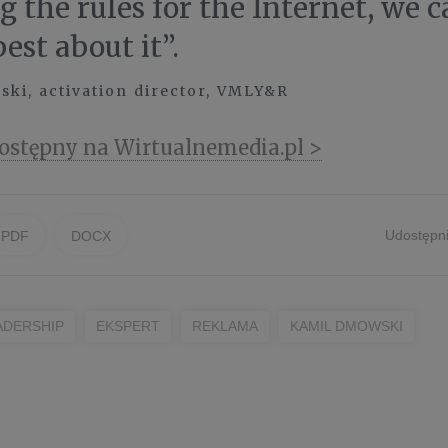
g the rules for the Internet, we 
est about it”.
ki, activation director, VMLY&R
ostępny na Wirtualnemedia.pl >
Udostępni
PDF
DOCX
ADERSHIP
EKSPERT
REKLAMA
KAMIL DMOWSKI