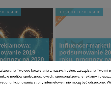
ADERSHIP
THOUGHT LEADERSHIP
reklamowa:
Influencer market
owanie 2019
podsumowanie 20
rognozy na 2020
roku, prognozy na
alizowania Twojego korzystania z naszych usług, zarządzania Twoimi p
 funkcje mediów społecznościowych, spersonalizowane reklamy i ulepsz
wego funkcjonowania strony internetowej i nie mogą być odrzucone. Więc