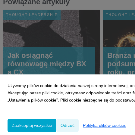
Powiązane artykuły
THOUGHT LEADERSHIP
THOUGHT LE
Jak osiągnąć
Branża 
równowagę między BX
podsum
a CX
roku, p
Używamy plików cookie do działania naszej strony internetowej, an
Akceptując nasze pliki cookie, otrzymasz odpowiednie treści oraz
„Ustawienia plików cookie”. Pliki cookie niezbędne są do podstawo
Zaakceptuj wszystkie
Odrzuć
Polityka plików cookies