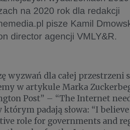
ach na 2020 rok dla redakcji
nemedia.pl pisze Kamil Dmowsk
ion director agencji VMLY&R.
ę wyzwań dla całej przestrzeni s
emy w artykule Marka Zuckerbe
gton Post” – “The Internet nee
 w którym padają słowa: “I believ
tive role for governments and re