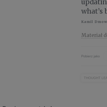
updatin
what’s b
Kamil Dmows
Materiał d
Pobierz jako
THOUGHT LE