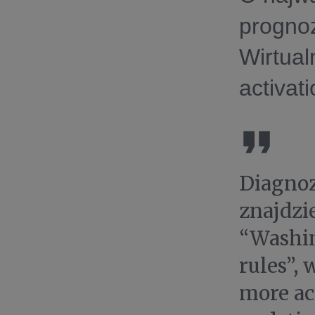
prognoz
Wirtual
activat
Diagnoz
znajdzi
“Washin
rules”,
more ac