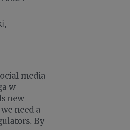
i,
ocial media
ga w
ds new
e we need a
gulators. By