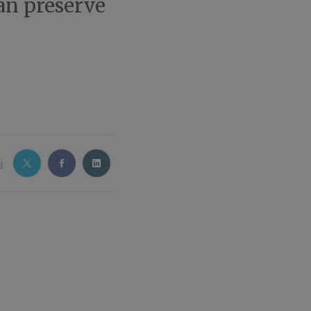
can preserve
j