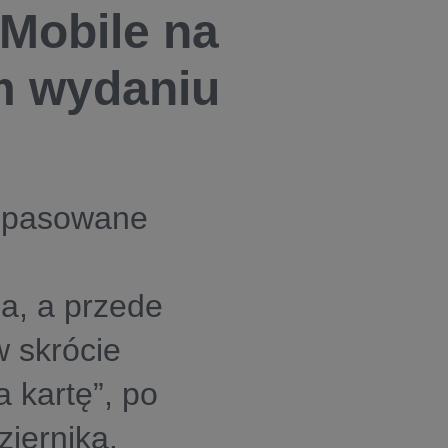
-Mobile na
m wydaniu
dopasowane
a, a przede
w skrócie
a kartę”, po
ziernika.