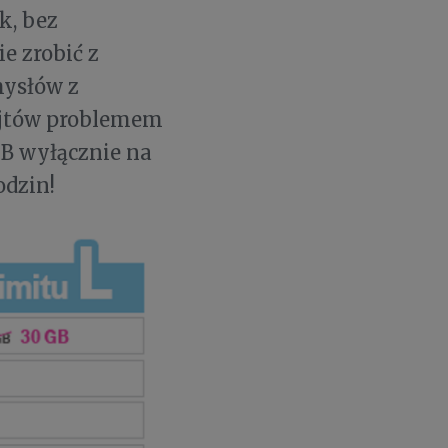
k, bez
e zrobić z
mysłów z
bajtów problemem
GB wyłącznie na
odzin!