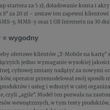
up startera za 5 zł, doładowanie konta i ak
u S” za 20 zł – zestaw ten zapewni klientow
MS-y, MMS-y oraz 1 GB Internetu na 30 dni
y = wygodny
eby ofertowe klientów „T-Mobile na kartę” s
łączyich jedno: wymaganie wysokiej jakości
nej, cyfrowej zmiany nadążyć za nowymi o
ków, operator przemodelował swój sposób m
produktów i usług i wdrożył w całej organiz
e, czyli „agile”. Model ten pozwala na zau
cesów wewnętrznych, w tym testy produktów,