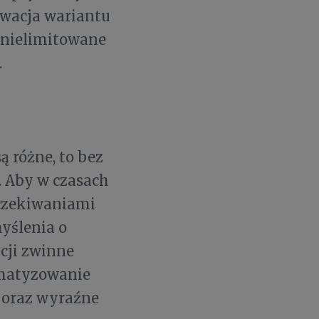
tywacja wariantu
i nielimitowane
.
ą różne, to bez
. Aby w czasach
czekiwaniami
yślenia o
acji zwinne
tomatyzowanie
 oraz wyraźne