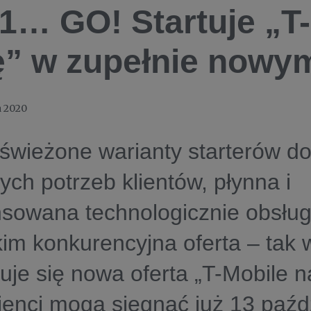
, 1… GO! Startuje „T
ę” w zupełnie nowy
a 2020
dświeżone warianty starterów 
ych potrzeb klientów, płynna i
sowana technologicznie obsług
im konkurencyjna oferta – tak 
uje się nowa oferta „T-Mobile n
lienci mogą sięgnąć już 13 paźd