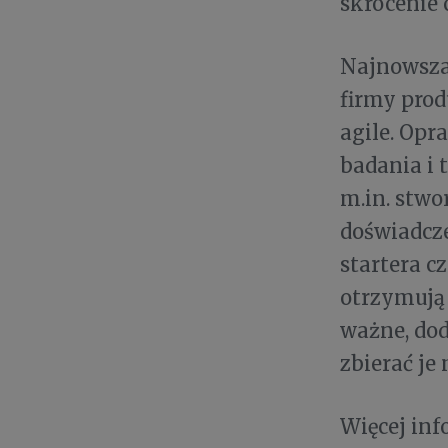
skrócenie 
Najnowsza 
firmy pro
agile. Opr
badania i 
m.in. stwo
doświadcz
startera c
otrzymują
ważne, do
zbierać je
Więcej inf