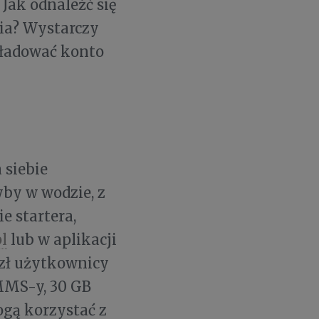
Jak odnaleźć się
ia? Wystarczy
doładować konto
 siebie
yby w wodzie, z
e startera,
l
lub w aplikacji
 zł użytkownicy
MMS-y, 30 GB
ogą korzystać z