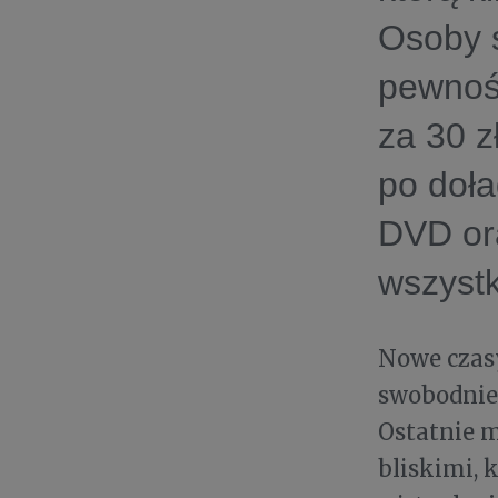
Osoby s
pewnośc
za 30 z
po doła
DVD or
wszystk
Nowe czas
swobodnie 
Ostatnie m
bliskimi, 