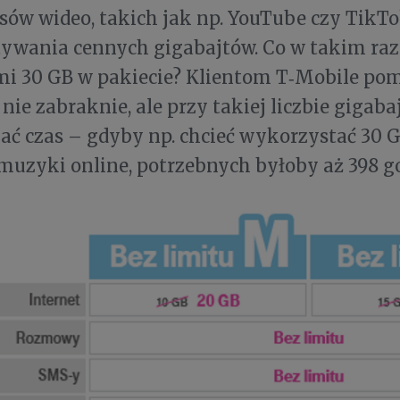
isów wideo, takich jak np. YouTube czy TikTo
wania cennych gigabajtów. Co w takim razi
mi 30 GB w pakiecie? Klientom T‑Mobile po
nie zabraknie, ale przy takiej liczbie giga
ć czas – gdyby np. chcieć wykorzystać 30 
muzyki online, potrzebnych byłoby aż 398 g