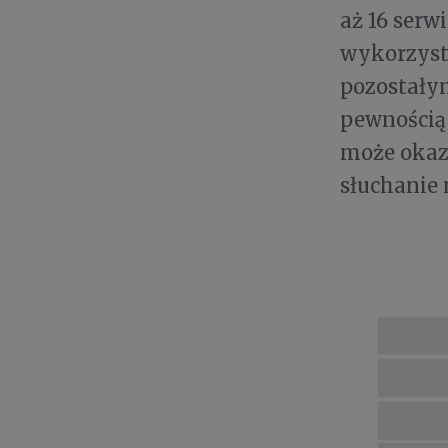
aż 16 serw
wykorzysty
pozostały
pewnością 
może okaza
słuchanie 