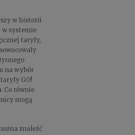
szy w historii
y w systemie
icznej taryfy,
 zaowocowały
płynnego
du na wybór
 taryfy GO!
. Co równie
wnicy mogą
 można znaleźć