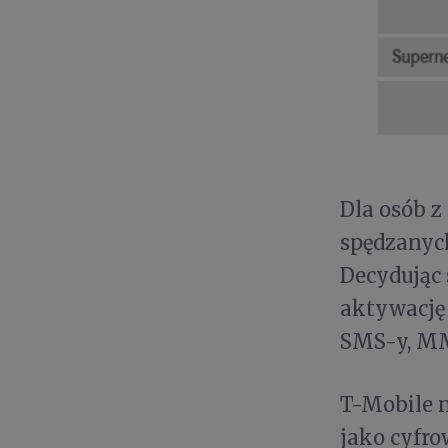
Dla osób 
spędzanych
Decydując 
aktywację
SMS-y, MMS
T-Mobile n
jako cyfr