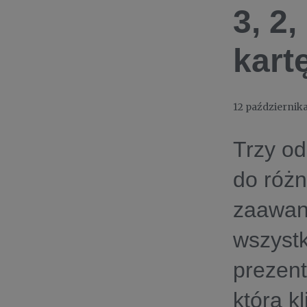
3, 2
kart
12 październik
Trzy o
do różn
zaawan
wszystk
prezent
którą k