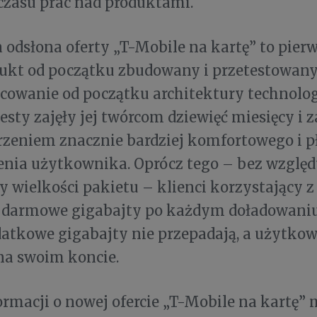
czasu prac nad produktami.
odsłona oferty „T-Mobile na kartę” to pierw
dukt od początku zbudowany i przetestowan
acowanie od początku architektury technolog
testy zajęły jej twórcom dziewięć miesięcy i
rzeniem znacznie bardziej komfortowego i 
enia użytkownika. Oprócz tego – bez wzglę
zy wielkości pakietu – klienci korzystający z
 darmowe gigabajty po każdym doładowaniu
datkowe gigabajty nie przepadają, a użytko
 na swoim koncie.
ormacji o nowej ofercie „T-Mobile na kartę”