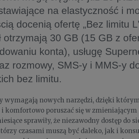
tawiające na elastyczność i mo
ią docenią ofertę „Bez limitu L”
ł otrzymają 30 GB (15 GB z ofer
dowaniu konta), usługę Supern
az rozmowy, SMS-y i MMS-y d
ich bez limitu.
y wymagają nowych narzędzi, dzięki któr
i komfortowo poruszać się w zmieniającym s
iesiące sprawiły, że niezawodny dostęp do si
którzy czasami muszą być daleko, jak i kon