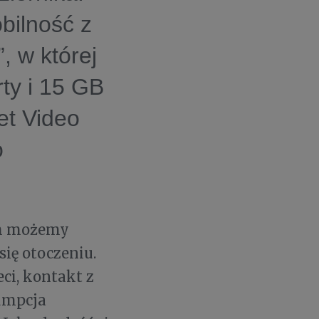
bilność z
, w której
ty i 15 GB
et Video
o
ym możemy
ię otoczeniu.
eci, kontakt z
sumpcja