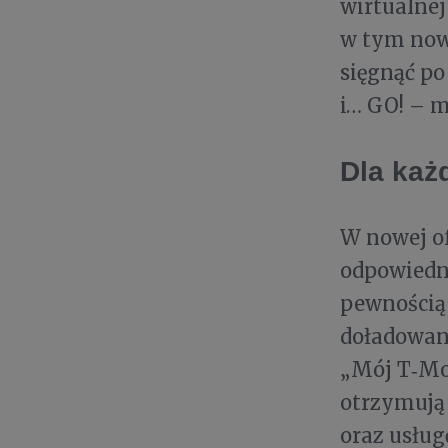
wirtualnej
w tym now
sięgnąć po
i… GO! – 
Dla każ
W nowej of
odpowiedni
pewnością 
doładowan
„Mój T‑Mob
otrzymują
oraz usług