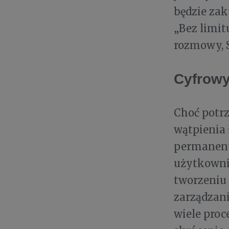
będzie zak
„Bez limit
rozmowy, S
Cyfrow
Choć potrz
wątpienia 
permanent
użytkowni
tworzeniu 
zarządzani
wiele pro