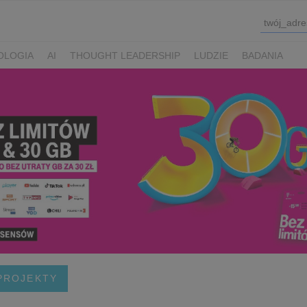
OLOGIA
AI
THOUGHT LEADERSHIP
LUDZIE
BADANIA
 PROJEKTY