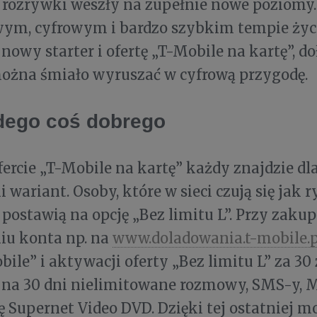
 rozrywki weszły na zupełnie nowe poziomy. 
ym, cyfrowym i bardzo szybkim tempie życ
 nowy starter i ofertę „T-Mobile na kartę”, 
można śmiało wyruszać w cyfrową przygodę.
dego coś dobrego
ercie „T-Mobile na kartę” każdy znajdzie dla
 wariant. Osoby, które w sieci czują się jak r
postawią na opcję „Bez limitu L”. Przy zakupi
iu konta np. na
www.doladowania.t-mobile.p
ile” i aktywacji oferty „Bez limitu L” za 30
 na 30 dni nielimitowane rozmowy, SMS-y, 
ę Supernet Video DVD. Dzięki tej ostatniej m