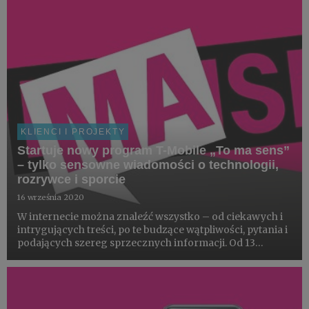
KLIENCI I PROJEKTY
Startuje nowy program T-Mobile „To ma sens”
– tylko sensowne wiadomości o technologii,
rozrywce i sporcie
16 września 2020
W internecie można znaleźć wszystko – od ciekawych i
intrygujących treści, po te budzące wątpliwości, pytania i
podających szereg sprzecznych informacji. Od 13
sierpnia internauci zyskają nowe źródło informacji na
temat technologii, sportu i rozrywki, podanych w
przystęp...