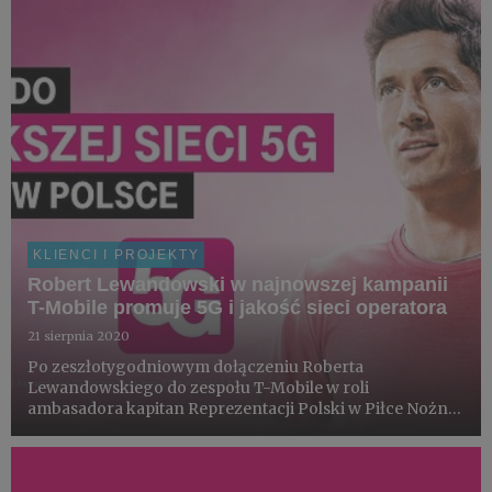
użyt...
KLIENCI I PROJEKTY
Robert Lewandowski w najnowszej kampanii
T-Mobile promuje 5G i jakość sieci operatora
21 sierpnia 2020
Po zeszłotygodniowym dołączeniu Roberta
Lewandowskiego do zespołu T-Mobile w roli
ambasadora kapitan Reprezentacji Polski w Piłce Nożnej
oraz napastnik Bayernu Monachium debiutuje w
najnowszej kampanii operatora o sieci 5G. Motywem
przewodnim spotów z udziałem sportowca ...