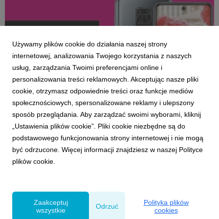
Używamy plików cookie do działania naszej strony
internetowej, analizowania Twojego korzystania z naszych
usług, zarządzania Twoimi preferencjami online i
personalizowania treści reklamowych. Akceptując nasze pliki
cookie, otrzymasz odpowiednie treści oraz funkcje mediów
KLIENCI I PROJEKTY
społecznościowych, spersonalizowane reklamy i ulepszony
Oglądaj mecze i nie trać gigabajtów – startuje
sposób przeglądania. Aby zarządzać swoimi wyborami, kliknij
nowa oferta T-Mobile dla kibiców
„Ustawienia plików cookie”. Pliki cookie niezbędne są do
21 sierpnia 2020
podstawowego funkcjonowania strony internetowej i nie mogą
Najlepsze sportowe emocje, wysoka jakość sieci i
być odrzucone. Więcej informacji znajdziesz w naszej Polityce
kompleksowy pakiet usług – to wyróżniki nowej oferty
plików cookie.
dla kibiców, przygotowanej przez T-Mobile Polska. Od 21
sierpnia fani piłki nożnej oraz innych dyscyplin mogą
skorzystać ze specjalnej oferty abonamentowej, dzięki
które...
Zaakceptuj
Polityka plików
Odrzuć
wszystkie
cookies