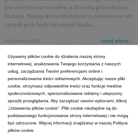
jest chwilowym trendem, a filozofią prowadzenia
biznesu. Marką, która doskonale to rozumie i w ten
sposób podchodzi do swojej działa...
20 kwietnia 2021
czytaj więcej...
COMMERCE
REKLAMA
KAMPANIA
DANONE
Używamy plików cookie do działania naszej strony
ŻYWIEC ZDRÓJ
internetowej, analizowania Twojego korzystania z naszych
usług, zarządzania Twoimi preferencjami online i
personalizowania treści reklamowych. Akceptując nasze pliki
cookie, otrzymasz odpowiednie treści oraz funkcje mediów
społecznościowych, spersonalizowane reklamy i ulepszony
sposób przeglądania. Aby zarządzać swoimi wyborami, kliknij
„Ustawienia plików cookie”. Pliki cookie niezbędne są do
podstawowego funkcjonowania strony internetowej i nie mogą
1
2
być odrzucone. Więcej informacji znajdziesz w naszej Polityce
plików cookie.