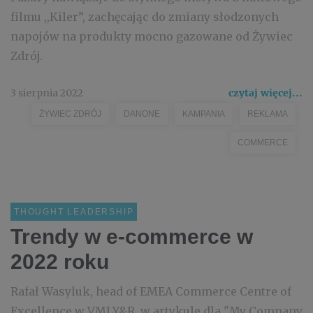
filmu ,,Kiler”, zachęcając do zmiany słodzonych
napojów na produkty mocno gazowane od Żywiec
Zdrój.
3 sierpnia 2022
czytaj więcej...
ŻYWIEC ZDRÓJ
DANONE
KAMPANIA
REKLAMA
COMMERCE
THOUGHT LEADERSHIP
Trendy w e-commerce w
2022 roku
Rafał Wasyluk, head of EMEA Commerce Centre of
Excellence w VMLY&R, w artykule dla "My Company