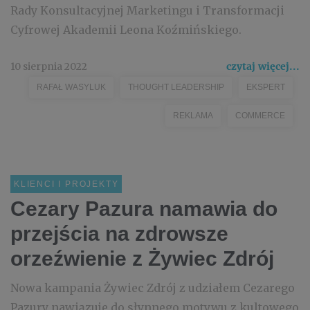
Rady Konsultacyjnej Marketingu i Transformacji
Cyfrowej Akademii Leona Koźmińskiego.
10 sierpnia 2022
czytaj więcej...
RAFAŁ WASYLUK
THOUGHT LEADERSHIP
EKSPERT
REKLAMA
COMMERCE
KLIENCI I PROJEKTY
Cezary Pazura namawia do
przejścia na zdrowsze
orzeźwienie z Żywiec Zdrój
Nowa kampania Żywiec Zdrój z udziałem Cezarego
Pazury nawiązuje do słynnego motywu z kultowego