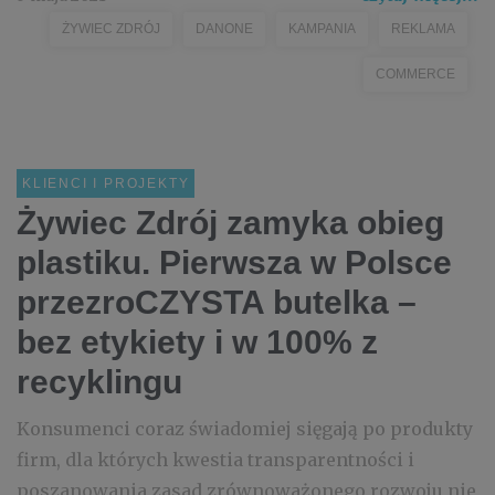
ŻYWIEC ZDRÓJ
DANONE
KAMPANIA
REKLAMA
COMMERCE
KLIENCI I PROJEKTY
Żywiec Zdrój zamyka obieg
plastiku. Pierwsza w Polsce
przezroCZYSTA butelka –
bez etykiety i w 100% z
recyklingu
Konsumenci coraz świadomiej sięgają po produkty
firm, dla których kwestia transparentności i
poszanowania zasad zrównoważonego rozwoju nie