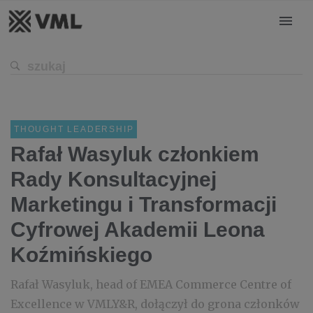
THOUGHT LEADERSHIP
Rafał Wasyluk członkiem
Rady Konsultacyjnej
Marketingu i Transformacji
Cyfrowej Akademii Leona
Koźmińskiego
Rafał Wasyluk, head of EMEA Commerce Centre of
Excellence w VMLY&R, dołączył do grona członków