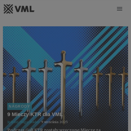
NAGRODY
9 Mieczy KTR dla VML
Jędrzej Hugo-Bader
9 września 2025
Podczas Gali KTR zostały wręczone Miecze za