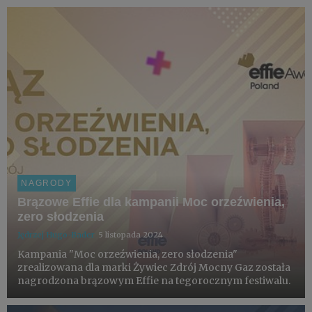
NAGRODY
Brązowe Effie dla kampanii Moc orzeźwienia,
zero słodzenia
Jędrzej Hugo-Bader
5 listopada 2024
Kampania "Moc orzeźwienia, zero słodzenia"
zrealizowana dla marki Żywiec Zdrój Mocny Gaz została
nagrodzona brązowym Effie na tegorocznym festiwalu.