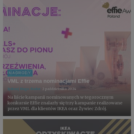
NAGRODY
VML z trzema nominacjami Effie
Jędrzej Hugo-Bader
2 października 2024
Na liście kampanii nominowanych w tegorocznym
konkursie Effie znalazły się trzy kampanie realizowane
przez VML dla klientów IKEA oraz Żywiec Zdrój.