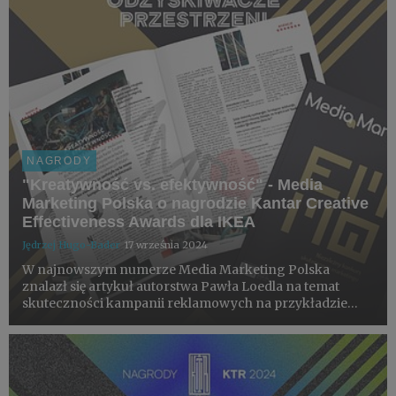
NAGRODY
"Kreatywność vs. efektywność" - Media
Marketing Polska o nagrodzie Kantar Creative
Effectiveness Awards dla IKEA
Jędrzej Hugo-Bader
17 września 2024
W najnowszym numerze Media Marketing Polska
znalazł się artykuł autorstwa Pawła Loedla na temat
skuteczności kampanii reklamowych na przykładzie
kampanii IKEA Odzyskiwacze przestrzeni. Została ona
nagrodzona w konkursie Kantar Creative Effectiveness
Awards 2024.