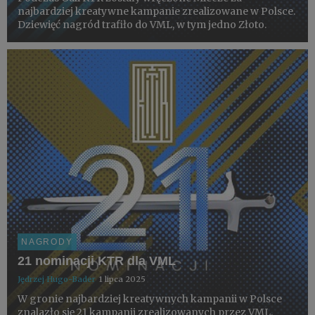
najbardziej kreatywne kampanie zrealizowane w Polsce.
Dziewięć nagród trafiło do VML, w tym jedno Złoto.
NAGRODY
21 nominacji KTR dla VML
Jędrzej Hugo-Bader
1 lipca 2025
W gronie najbardziej kreatywnych kampanii w Polsce
znalazło się 21 kampanii zrealizowanych przez VML.