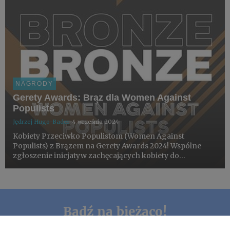
NAGRODY
Gerety Awards: Brąz dla Women Against
Populists
Jędrzej Hugo-Bader
4 września 2024
Kobiety Przeciwko Populistom (Women Against
Populists) z Brązem na Gerety Awards 2024! Wspólne
zgłoszenie inicjatyw zachęcających kobiety do
uczestnictwa w wyborach parlamentarnych otrzymało
nagrodę w kategorii: Work For Good - Integrated.
Bądź na bieżąco!
Nie przegap najważniejszych informacji z