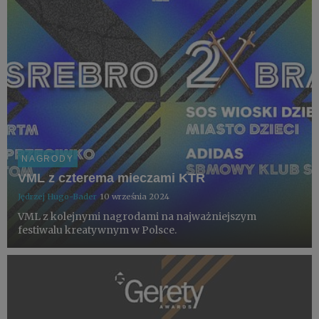
NAGRODY
VML z czterema mieczami KTR
Jędrzej Hugo-Bader
10 września 2024
VML z kolejnymi nagrodami na najważniejszym
festiwalu kreatywnym w Polsce.