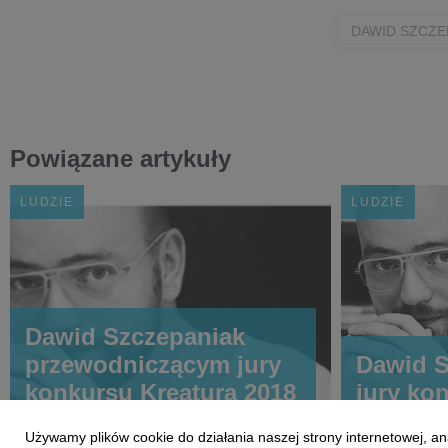
DAWID SZCZE
Powiązane artykuły
LUDZIE
LUDZIE
Dawid Szczepaniak
przewodniczącym jury
Dawid S
konkursu Kreatura 2018
jury ko
Używamy plików cookie do działania naszej strony internetowej, an