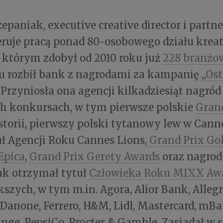
epaniak, executive creative director i part
eruje pracą ponad 80-osobowego działu kre
 którym zdobył od 2010 roku już
228 branżo
ku rozbił bank z nagrodami za kampanię
„Ost
. Przyniosła ona agencji kilkadziesiąt nagród
h konkursach, w tym pierwsze polskie
Gran
storii, pierwszy polski tytanowy lew w Cann
uł Agencji Roku Cannes Lions,
Grand Prix Go
Epica
,
Grand Prix Gerety Awards
oraz nagro
ak otrzymał tytuł
Człowieka Roku MIXX Aw
kszych, w tym m.in. Agora, Alior Bank, Alleg
 Danone, Ferrero, H&M, Lidl, Mastercard, mB
ange, PepsiCo, Procter & Gamble. Zasiadał w 