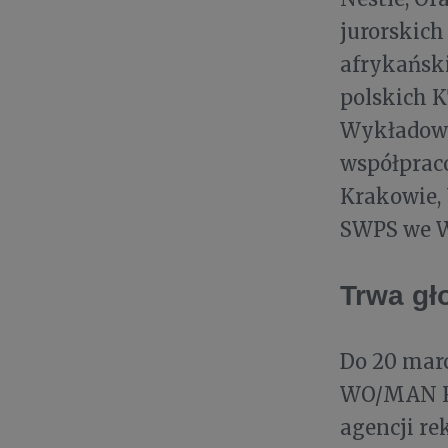
jurorskich
afrykański
polskich K
Wykładowc
współpraco
Krakowie,
SWPS we W
Trwa g
Do 20 mar
WO/MAN Ro
agencji r