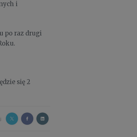
nych i
 po raz drugi
Roku.
dzie się 2
j