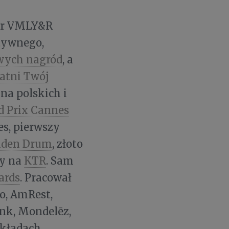
ner VMLY&R
atywnego,
wych nagród
, a
atni Twój
 na polskich i
d Prix Cannes
es, pierwszy
lden Drum
, złoto
dy na
KTR
. Sam
ards
. Pracował
ro, AmRest,
ank, Mondelēz,
składach