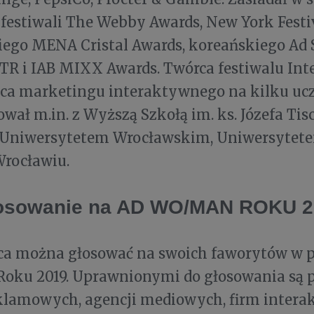
 festiwali The Webby Awards, New York Festiv
ego MENA Cristal Awards, koreańskiego Ad S
TR i IAB MIXX Awards. Twórca festiwalu Inte
a marketingu interaktywnego na kilku ucz
wał m.in. z Wyższą Szkołą im. ks. Józefa Ti
 Uniwersytetem Wrocławskim, Uniwersytet
rocławiu.
łosowanie na AD WO/MAN ROKU 2
ca można głosować na swoich faworytów w p
ku 2019. Uprawnionymi do głosowania są p
eklamowych, agencji mediowych, firm intera