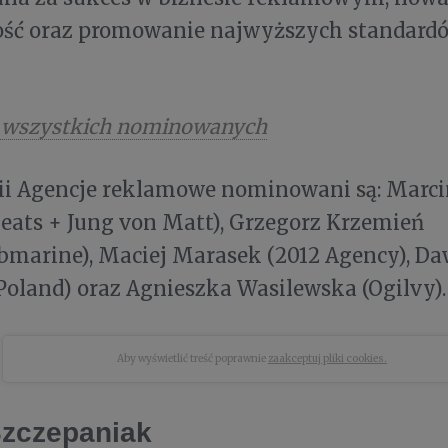
ść oraz promowanie najwyższych standardó
j wszystkich nominowanych
ii Agencje reklamowe nominowani są: Marc
eats + Jung von Matt), Grzegorz Krzemień
bmarine), Maciej Marasek (2012 Agency), Da
oland) oraz Agnieszka Wasilewska (Ogilvy).
Aby wyświetlić treść poprawnie
zaakceptuj pliki cookies.
zczepaniak