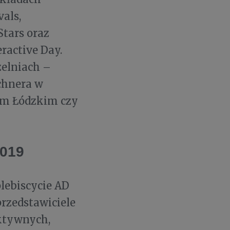
als,
tars oraz
ractive Day.
elniach –
schnera w
em Łódzkim czy
019
lebiscycie AD
rzedstawiciele
ktywnych,