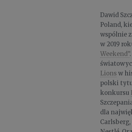
Dawid Szcz
Poland, ki
wspólnie z
w 2019 ro
Weekend”
światowyc
Lions
w hi
polski tyt
konkursu
Szczepani
dla najwię
Carlsberg,
Nestlé, Or