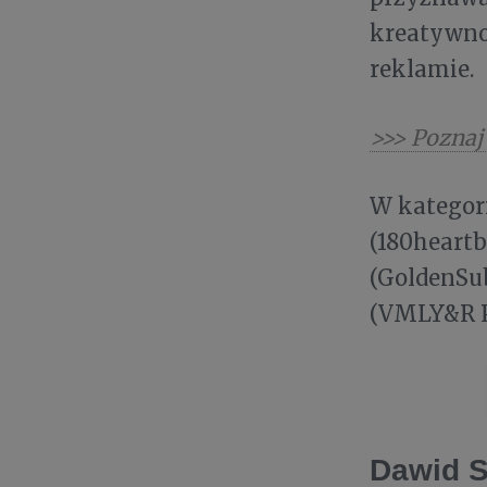
kreatywno
reklamie.
>>> Pozna
W kategor
(180heartb
(GoldenSu
(VMLY&R P
Dawid S