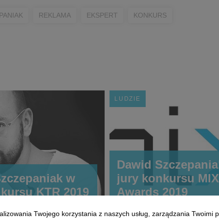
PANIAK
REKLAMA
EKSPERT
KONKURS
LUDZIE
Dawid Szczepania
zczepaniak w
jury konkursu MI
nkursu KTR 2019
Awards 2019
alizowania Twojego korzystania z naszych usług, zarządzania Twoimi p