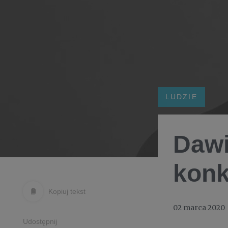
LUDZIE
Dawi
kon
Kopiuj tekst
02 marca 2020
Udostępnij