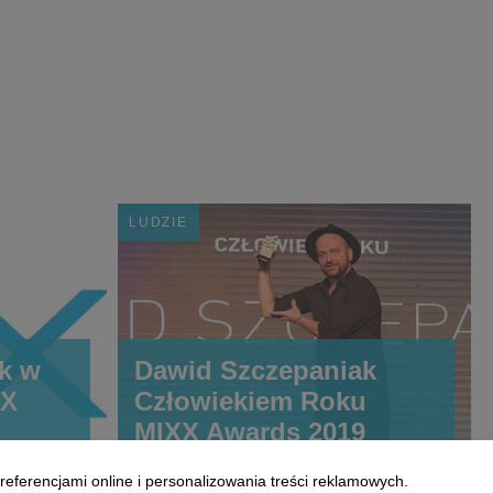
LUDZIE
k w
Dawid Szczepaniak
XX
Człowiekiem Roku
MIXX Awards 2019
referencjami online i personalizowania treści reklamowych.