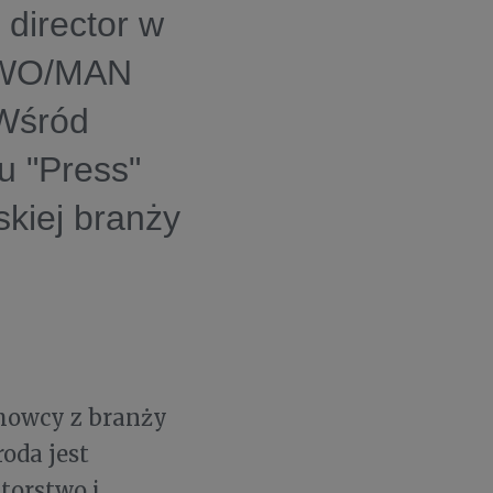
 director w
D WO/MAN
 Wśród
u "Press"
skiej branży
howcy z branży
oda jest
torstwo i