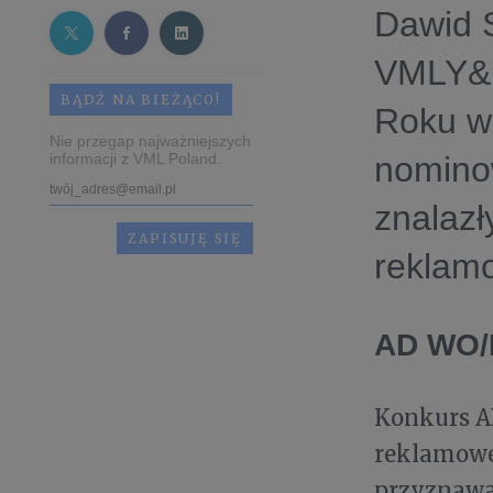
Dawid S
VMLY&R
BĄDŹ NA BIEŻĄCO!
Roku w
Nie przegap najważniejszych
informacji z VML Poland.
nomino
znalazł
reklam
AD WO/
Konkurs A
reklamowej
przyznawa