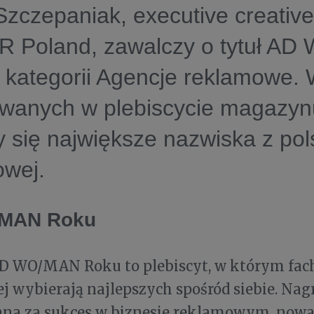
zczepaniak, executive creative
 Poland, zawalczy o tytuł A
 kategorii Agencje reklamowe.
wanych w plebiscycie magazyn
y się największe nazwiska z pol
owej.
MAN Roku
D WO/MAN Roku to plebiscyt, w którym fac
 wybierają najlepszych spośród siebie. Nagr
na za sukces w biznesie reklamowym, nowa