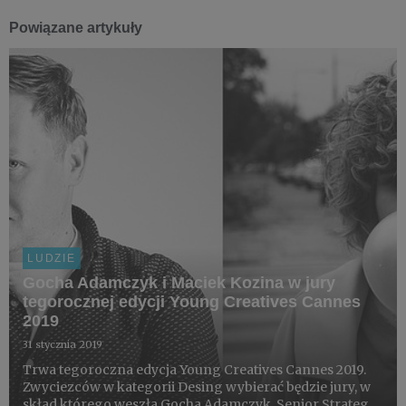
Powiązane artykuły
LUDZIE
Gocha Adamczyk i Maciek Kozina w jury
tegorocznej edycji Young Creatives Cannes
2019
31 stycznia 2019
Trwa tegoroczna edycja Young Creatives Cannes 2019.
Zwyciezców w kategorii Desing wybierać będzie jury, w
skład którego weszła Gocha Adamczyk, Senior Strategy