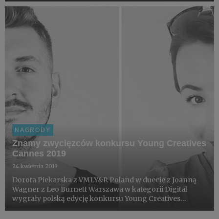
NAGRODY
Znamy zwycięzców konkursu Young Creatives
Cannes 2019
24 kwietnia 2019
Dorota Piekarska z VMLY&R Poland w duecie z Joanną
Wagner z Leo Burnett Warszawa w kategorii Digital
wygrały polską edycję konkursu Young Creatives
Cannes 2019. Druga zwycięska para to Damian Kitowski z
VMLY&R Poland i Michał Oleksów z Cut The Mustard,