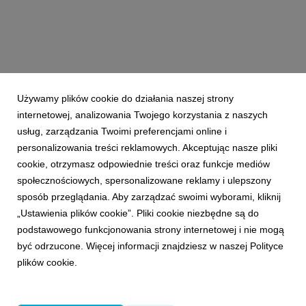
którzy wyg...
Używamy plików cookie do działania naszej strony
internetowej, analizowania Twojego korzystania z naszych
usług, zarządzania Twoimi preferencjami online i
personalizowania treści reklamowych. Akceptując nasze pliki
cookie, otrzymasz odpowiednie treści oraz funkcje mediów
LUDZIE
społecznościowych, spersonalizowane reklamy i ulepszony
Dariusz Andrian i Paweł Loedl jurorami Effie
sposób przeglądania. Aby zarządzać swoimi wyborami, kliknij
Awards 2019
„Ustawienia plików cookie”. Pliki cookie niezbędne są do
14 czerwca 2019
podstawowego funkcjonowania strony internetowej i nie mogą
Dariusz Andrian, Chief Executive Officer oraz Paweł
być odrzucone. Więcej informacji znajdziesz w naszej Polityce
Loedl, Chief Strategy Officer w VMLY&R Poland,
plików cookie.
zasiadają w jury jubileuszowej, 20-tej edycji Effie Awards
- konkursu rozwiązań, które budują biznes.