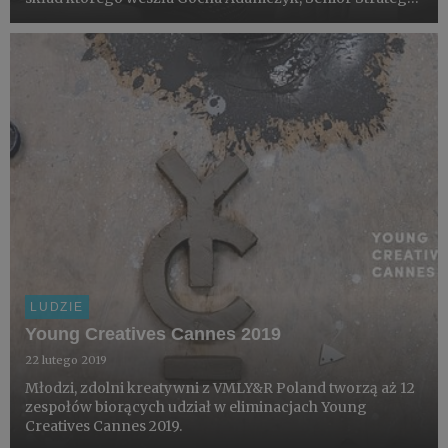
Planner w VMLY&R Poland. Z kolei w kategorii PR
autorów najlepszych pomysłów szukać będzie Maciek
Kozina, As...
LUDZIE
Young Creatives Cannes 2019
22 lutego 2019
Młodzi, zdolni kreatywni z VMLY&R Poland tworzą aż 12
zespołów biorących udział w eliminacjach Young
Creatives Cannes 2019.