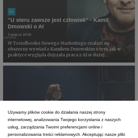
AI
"U steru zawsze jest człowiek" - Kamil
Dmowski o AI
3 marca 2026
W Trendbooku Nowego Marketingu znalazł się
obszerny wywiad z Kamilem Dmowskim o tym, jak w
praktyce wygląda dojrzała praca z AI w dużej
organizacji.
Używamy plików cookie do działania naszej strony
internetowej, analizowania Twojego korzystania z naszych
usług, zarządzania Twoimi preferencjami online i
personalizowania treści reklamowych. Akceptując nasze pliki