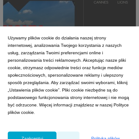
Używamy plików cookie do działania naszej strony
internetowej, analizowania Twojego korzystania z naszych
usług, zarządzania Twoimi preferencjami online i
personalizowania treści reklamowych. Akceptując nasze pliki
cookie, otrzymasz odpowiednie treści oraz funkcje mediów
społecznościowych, spersonalizowane reklamy i ulepszony
NAGRODY
sposób przeglądania. Aby zarządzać swoimi wyborami, kliknij
Grand Prix Cannes Lions dla VML
„Ustawienia plików cookie”. Pliki cookie niezbędne są do
25 czerwca 2026
podstawowego funkcjonowania strony internetowej i nie mogą
Na festiwalu Cannes Lions jury przyznało nagrodę
być odrzucone. Więcej informacji znajdziesz w naszej Polityce
Grand Prix, a także kolejne dwa Złote Lwy dla kampanii
plików cookie.
Lucky Fan Index.
Zaakceptuj
Polityka plików