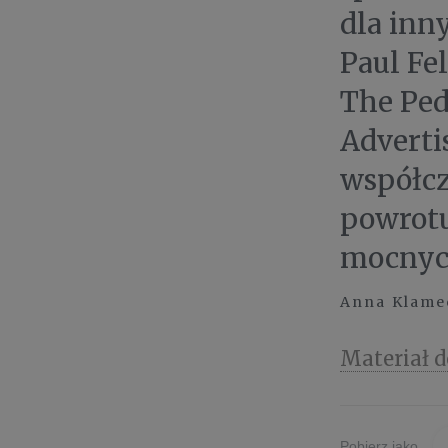
dla inn
Paul Fe
The Ped
Adverti
współcz
powrotu
mocnyc
Anna Klamec
Materiał d
Pobierz jako