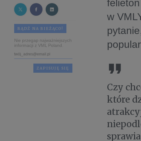
felieto
w VMLY
pytanie
BĄDŹ NA BIEŻĄCO!
Nie przegap najważniejszych
popular
informacji z VML Poland.
Czy chc
które dz
atrakcy
niepod
sprawia