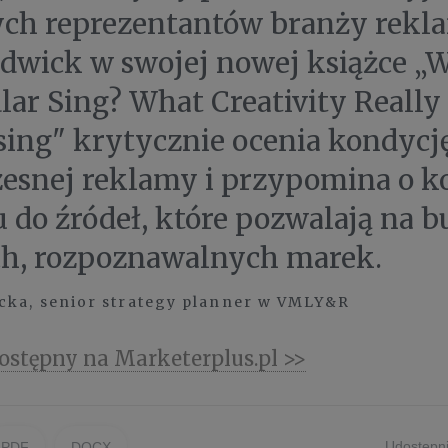
ych reprezentantów branży rekl
ldwick w swojej nowej książce „
lar Sing? What Creativity Really
sing" krytycznie ocenia kondycj
esnej reklamy i przypomina o k
 do źródeł, które pozwalają na 
h, rozpoznawalnych marek.
ka, senior strategy planner w VMLY&R
ostępny na Marketerplus.pl >>
Udostępni
PDF
DOCX