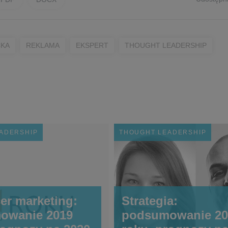
CKA
REKLAMA
EKSPERT
THOUGHT LEADERSHIP
ADERSHIP
THOUGHT LEADERSHIP
cer marketing:
Strategia:
owanie 2019
podsumowanie 20