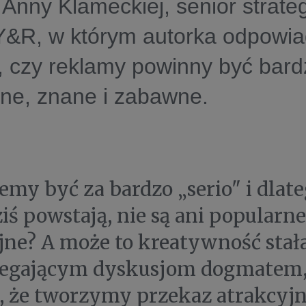
n Anny Klameckiej, senior strate
&R, w którym autorka odpowia
, czy reklamy powinny być bard
ne, znane i zabawne.
emy być za bardzo „serio" i dlat
iś powstają, nie są ani popularne
jne? A może to kreatywność stała
legającym dyskusjom dogmatem,
, że tworzymy przekaz atrakcyj