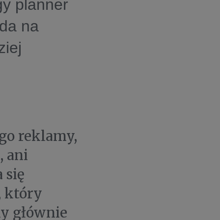
gy planner
da na
ziej
ego reklamy,
, ani
 się
 który
ny głównie