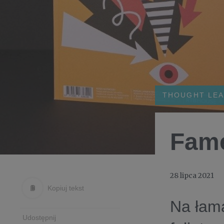
THOUGHT LEA
Fame
28 lipca 2021
Kopiuj tekst
Na łama
Udostępnij