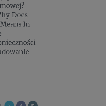
amowej?
Why Does
 Means In
ę
onieczności
budowanie
j