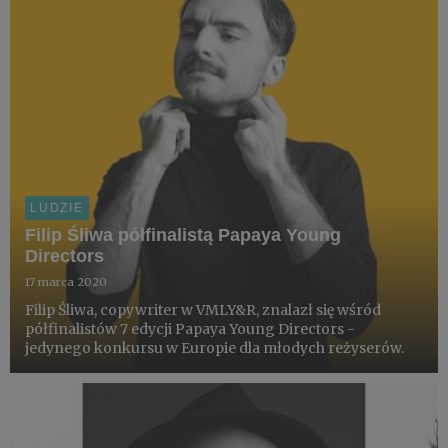
LUDZIE
Filip Śliwa półfinalistą Papaya Young
Directors
17 marca 2020
Filip Śliwa, copywriter w VMLY&R, znalazł się wśród
półfinalistów 7 edycji Papaya Young Directors -
jedynego konkursu w Europie dla młodych reżyserów.