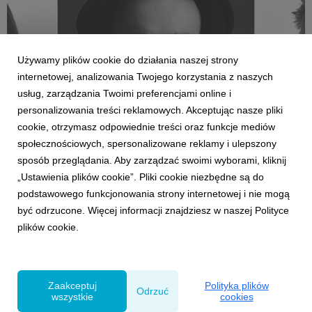
Używamy plików cookie do działania naszej strony
internetowej, analizowania Twojego korzystania z naszych
usług, zarządzania Twoimi preferencjami online i
personalizowania treści reklamowych. Akceptując nasze pliki
LUDZIE
cookie, otrzymasz odpowiednie treści oraz funkcje mediów
Natalia Borawska, Dawid Szczepaniak i Jacek
społecznościowych, spersonalizowane reklamy i ulepszony
Stefanowicz z VMLY&R Poland zasilą szeregi
sposób przeglądania. Aby zarządzać swoimi wyborami, kliknij
jury Papaya Young Directors
„Ustawienia plików cookie”. Pliki cookie niezbędne są do
19 marca 2021
podstawowego funkcjonowania strony internetowej i nie mogą
Natalia Borawska, Associate Creative Director, Dawid
być odrzucone. Więcej informacji znajdziesz w naszej Polityce
Szczepaniak, Chief Creative Officer i Jacek Stefanowicz,
plików cookie.
Associate Creative Director zasiądą za jurorskim stołem
8 edycji Papaya Young Directors. Celem konkursu jest
umożliwienie młodym artystom zaprezentowania
swoich ...
Zaakceptuj
Polityka plików
Odrzuć
wszystkie
cookies