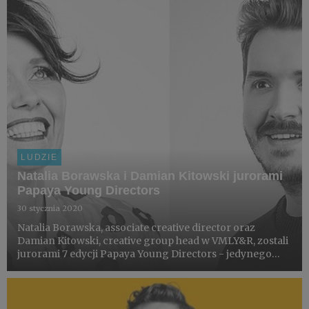
LUDZIE
Natalia Borawska i Damian Kitowski jurorami
Papaya Young Directors
30 stycznia 2020
Natalia Borawska, associate creative director oraz
Damian Kitowski, creative group head w VMLY&R, zostali
jurorami 7 edycji Papaya Young Directors - jedynego
konkursu w Europie dla młodych reżyserów
umożliwiającego bezpośrednie wejście do zawodu w
branży filmowej.