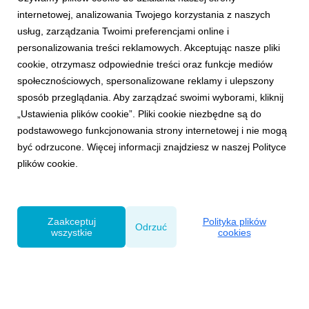
internetowej, analizowania Twojego korzystania z naszych
usług, zarządzania Twoimi preferencjami online i
personalizowania treści reklamowych. Akceptując nasze pliki
cookie, otrzymasz odpowiednie treści oraz funkcje mediów
NAGRODY
społecznościowych, spersonalizowane reklamy i ulepszony
VMLY&R wśród Liderów w badaniu ośrodka
sposób przeglądania. Aby zarządzać swoimi wyborami, kliknij
Gartner - czwarty rok z rzędu
„Ustawienia plików cookie”. Pliki cookie niezbędne są do
9 kwietnia 2020
podstawowego funkcjonowania strony internetowej i nie mogą
Sieć VMLY&R znalazła się w grupie Liderów w
być odrzucone. Więcej informacji znajdziesz w naszej Polityce
corocznym badaniu ośrodka Gartner „Magic Quadrant
plików cookie.
for Global Marketing Agencies” już po raz czwarty z
rzędu.
Zaakceptuj
Polityka plików
Odrzuć
wszystkie
cookies
Powered by