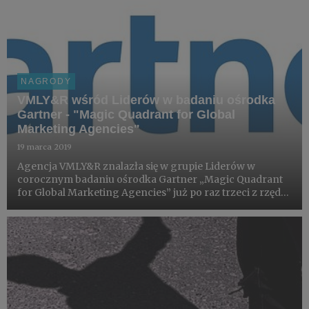
NAGRODY
VMLY&R wśród Liderów w badaniu ośrodka
Gartner - "Magic Quadrant for Global
Marketing Agencies"
19 marca 2019
Agencja VMLY&R znalazła się w grupie Liderów w
corocznym badaniu ośrodka Gartner „Magic Quadrant
for Global Marketing Agencies” już po raz trzeci z rzędu.
Gartner docenił agencję za kompletność wizji i
umiejętność jej realizacji.