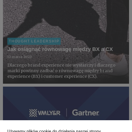
THOUGHT LEADERSHIP
Jak osiągnąć równowagę między BX a CX
12 marca 2020
Dlaczego brand experience nie wystarczy i dlaczego
marki powinny zadbać o równowagę między brand
experience (BX) i customer experience (CX).
Używamy plików cookie do działania naszej strony