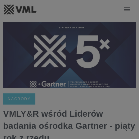
NAGRODY
VMLY&R wśród Liderów
badania ośrodka Gartner - piąty
rok z rzędu