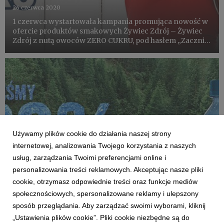
26 czerwca 2020
1 czerwca wystartowała kampania promująca nowość w
ofercie produktów smakowych Żywiec Zdrój – Żywiec
Zdrój z nutą owoców ZERO CUKRU, pod hasłem „Zacznij
z dobrą nutą”. Ambasadorem kampanii został trener
motywator, znany setkom tysięcy Polek – Daniel Józek
QCZAJ. W ramach...
Używamy plików cookie do działania naszej strony
internetowej, analizowania Twojego korzystania z naszych
usług, zarządzania Twoimi preferencjami online i
personalizowania treści reklamowych. Akceptując nasze pliki
cookie, otrzymasz odpowiednie treści oraz funkcje mediów
KLIENCI I PROJEKTY
społecznościowych, spersonalizowane reklamy i ulepszony
Żywiec Zdrój z nową kampanią celebrującą
sposób przeglądania. Aby zarządzać swoimi wyborami, kliknij
zbiórkę 100% plastiku
„Ustawienia plików cookie”. Pliki cookie niezbędne są do
11 marca 2021