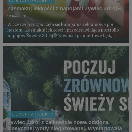
KLIENCI I PROJEKTY
Zasmakuj lekkości z napojami Żywiec Zdrój®
10 lipca 2018
W czerwcu rozpoczęła się kampania reklamowa pod
hasłem „Zasmakuj lekkości”, przedstawiająca portfolio
napojów Żywiec Zdrój®. Nowości produktowe będą
widoczne przez całe lato: w TV, w Internecie, na
nośnikach OOH oraz w sklepach. Za koncept, kreację
oraz działania w Inter...
KLIENCI I PROJEKTY
Żywiec Zdrój z całkowicie nową odsłoną
klasycznej wody niegazowanej. Wystartowała