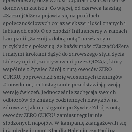
spowodowały duży wzrost popularności ćwiczeń w
domowym zaciszu. Co więcej, od czerwca hasztag
#ZacznijOdZera pojawia się na profilach
społecznościowych coraz większej ilości znanych i
lubianych osób. O co chodzi? Influencerzy w ramach
kampanii „Zacznij z dobrą nutą” na własnym
przykładzie pokazują, że każdy może #ZacząćOdZera
i małymi krokami dążyć do zdrowszego stylu życia.
Liderzy opinii, zmotywowani przez QCZAJa, który
wspólnie z Żywiec Zdrój z nutą owoców ZERO
CUKRU, poprowadził serię wiosennych treningów
#inowdomu, na Instagramie przedstawiają swoją
wersję ćwiczeń. Jednocześnie zachęcają swoich
odbiorców do zmiany codziennych nawyków na
zdrowsze, jak np. sięganie po Żywiec Zdrój z nutą
owoców ZERO CUKRU, zamiast regularnie
słodzonych napojów. W kampanię zaangażowali się
już między innymi Klaudia Halejcio czy Paulina