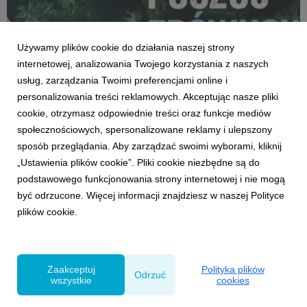
Używamy plików cookie do działania naszej strony
internetowej, analizowania Twojego korzystania z naszych
usług, zarządzania Twoimi preferencjami online i
personalizowania treści reklamowych. Akceptując nasze pliki
KLIENCI I PROJEKTY
cookie, otrzymasz odpowiednie treści oraz funkcje mediów
Żywiec Zdrój z całkowicie nową odsłoną
społecznościowych, spersonalizowane reklamy i ulepszony
klasycznej wody niegazowanej. Wystartowała
sposób przeglądania. Aby zarządzać swoimi wyborami, kliknij
nowa, przygotowana w 100% z materiału z
„Ustawienia plików cookie”. Pliki cookie niezbędne są do
recyklingu, kampania marki pod hasłem
16 czerwca 2020
„Zrównoważona przez naturę”
podstawowego funkcjonowania strony internetowej i nie mogą
18 maja wystartowała kampania telewizyjna wody
być odrzucone. Więcej informacji znajdziesz w naszej Polityce
niegazowanej Żywiec Zdrój pod hasłem „Zrównoważona
plików cookie.
przez naturę”. W spocie reklamowym marka przenosi
nas w nietknięte krajobrazy żywieckiej natury – miejsce
pochodzenia produktu, któremu zawdzięcza swoje
unikalne cechy. Kamp...
Zaakceptuj
Polityka plików
Odrzuć
wszystkie
cookies