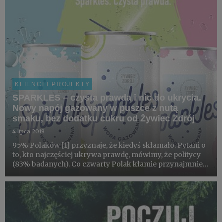
KLIENCI I PROJEKTY
SPARKLES – czysta prawda i nic do ukrycia.
Nowy napój gazowany w puszce z nutą
smaku, bez dodatku cukru od Żywiec Zdrój
4 lipca 2019
95% Polaków [1] przyznaje, że kiedyś skłamało. Pytani o
to, kto najczęściej ukrywa prawdę, mówimy, że politycy
(83% badanych). Co czwarty Polak kłamie przynajmniej
raz w miesiącu. Co piąty z nas nie przyznaje się do tego,
jak często ukrywa prawdę. W świecie pełnym sekret...