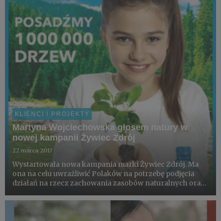
KLIENCI I PROJEKTY
Martyna Wojciechowska głosem natury w
nowej kampanii Żywiec Zdrój
22 marca 2017
Wystartowała nowa kampania marki Żywiec Zdrój. Ma
ona na celu uwrażliwić Polaków na potrzebę podjęcia
działań na rzecz zachowania zasobów naturalnych oraz
zaangażować w konkretne działanie - posadzenie
miliona drzew. Jest ono realizowane w ramach programu
„Po...