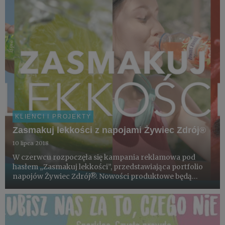
KLIENCI I PROJEKTY
Zasmakuj lekkości z napojami Żywiec Zdrój®
10 lipca 2018
W czerwcu rozpoczęła się kampania reklamowa pod
hasłem „Zasmakuj lekkości”, przedstawiająca portfolio
napojów Żywiec Zdrój®. Nowości produktowe będą
widoczne przez całe lato: w TV, w Internecie, na
nośnikach OOH oraz w sklepach. Za koncept, kreację
oraz działania w Inter...