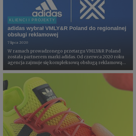
KLIENCI I PROJEKTY
adidas wybrał VMLY&R Poland do regionalnej
obsługi reklamowej
7 lipca 2020
W ramach prowadzonego przetargu VMLY&R Poland
została partnerem marki adidas. Od czerwca 2020 roku
agencja zajmuje się kompleksową obsługą reklamową
marki w regionie Europy Wschodniej.