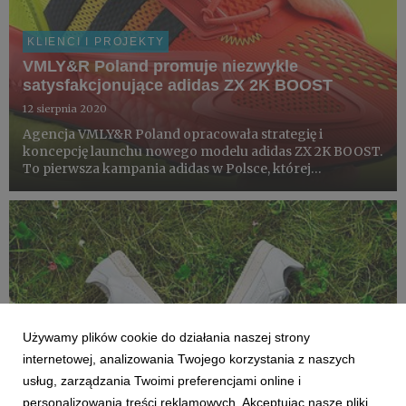
KLIENCI I PROJEKTY
VMLY&R Poland promuje niezwykle
satysfakcjonujące adidas ZX 2K BOOST
12 sierpnia 2020
Agencja VMLY&R Poland opracowała strategię i
koncepcję launchu nowego modelu adidas ZX 2K BOOST.
To pierwsza kampania adidas w Polsce, której
bohaterami zostali TikTokerzy.
Używamy plików cookie do działania naszej strony
internetowej, analizowania Twojego korzystania z naszych
usług, zarządzania Twoimi preferencjami online i
personalizowania treści reklamowych. Akceptując nasze pliki