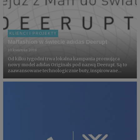
KLIENCI I PROJEKTY
Maffashion w świecie adidas Deerupt
10 kwietnia 2018
Od kilku tygodni trwa lokalna kampania promująca
nowy model adidas Originals pod nazwą Deerupt. Są to
zaawansowane technologicznie buty, inspirowane
bieganiem. Stylistyka modelu Deerupt inspirowana jest
motywem siatki, a jego bryła została zaprojektowana z
myślą o tym, a...