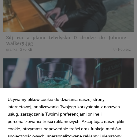
Zdj_cia_z_planu_teledysku_O_drodze_do_Johnnie_
Walker5.jpg
grafika
|
270 KB
Pobierz
Używamy plików cookie do działania naszej strony
Zdj_cia_z_planu_teledysku_O_drodze_do_Johnnie_
Walker6.jpg
internetowej, analizowania Twojego korzystania z naszych
grafika
|
287 KB
Pobierz
usług, zarządzania Twoimi preferencjami online i
personalizowania treści reklamowych. Akceptując nasze pliki
cookie, otrzymasz odpowiednie treści oraz funkcje mediów
społecznościowych, spersonalizowane reklamy i ulepszony