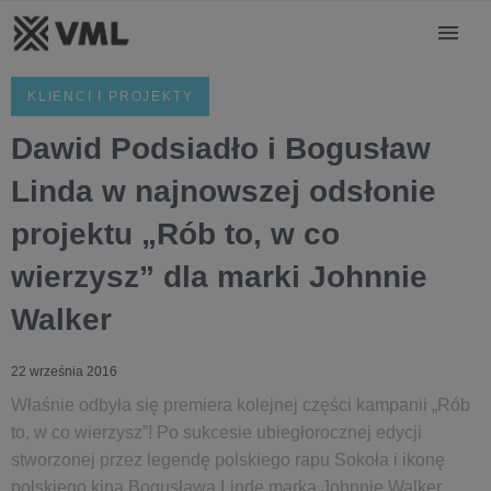
KLIENCI I PROJEKTY
Dawid Podsiadło i Bogusław
Linda w najnowszej odsłonie
projektu „Rób to, w co
wierzysz” dla marki Johnnie
Walker
22 września 2016
Właśnie odbyła się premiera kolejnej części kampanii „Rób
to, w co wierzysz”! Po sukcesie ubiegłorocznej edycji
stworzonej przez legendę polskiego rapu Sokoła i ikonę
polskiego kina Bogusława Lindę marka Johnnie Walker