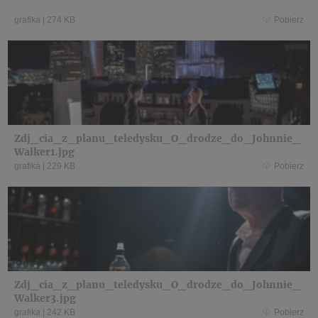
grafika
|
274 KB
Pobierz
Zdj_cia_z_planu_teledysku_O_drodze_do_Johnnie_
Walker1.jpg
grafika
|
229 KB
Pobierz
Zdj_cia_z_planu_teledysku_O_drodze_do_Johnnie_
Walker3.jpg
grafika
|
242 KB
Pobierz