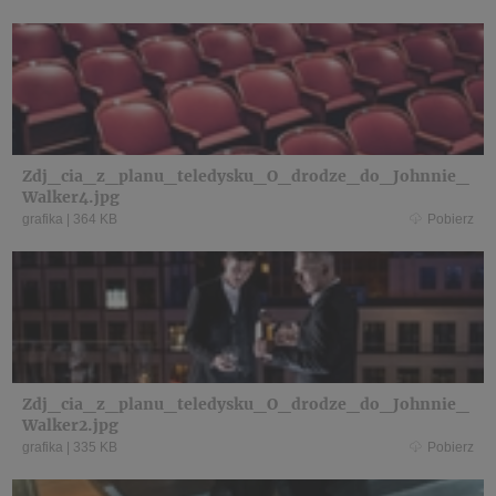
Zdj_cia_z_planu_teledysku_O_drodze_do_Johnnie_
Walker4.jpg
grafika
|
364 KB
Pobierz
Zdj_cia_z_planu_teledysku_O_drodze_do_Johnnie_
Walker2.jpg
grafika
|
335 KB
Pobierz