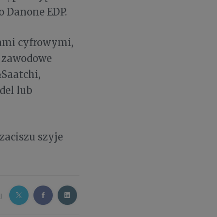
io Danone EDP.
ami cyfrowymi,
e zawodowe
Saatchi,
del lub
aciszu szyje
j