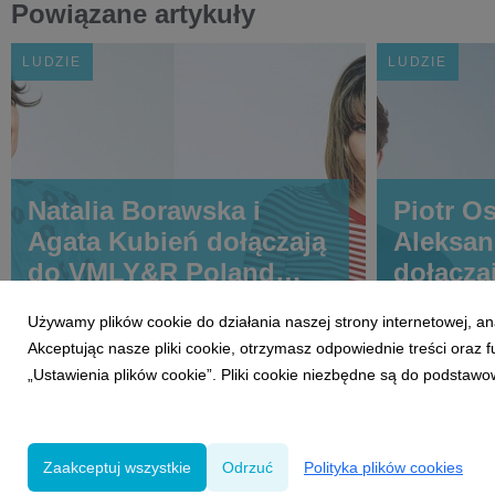
Powiązane artykuły
LUDZIE
LUDZIE
Natalia Borawska i
Piotr Os
Agata Kubień dołączają
Aleksan
do VMLY&R Poland
dołącza
jako Associate Creative
kreacji
Używamy plików cookie do działania naszej strony internetowej, an
Directors
Akceptując nasze pliki cookie, otrzymasz odpowiednie treści oraz
„Ustawienia plików cookie”. Pliki cookie niezbędne są do podstawo
Zaakceptuj wszystkie
Odrzuć
Polityka plików cookies