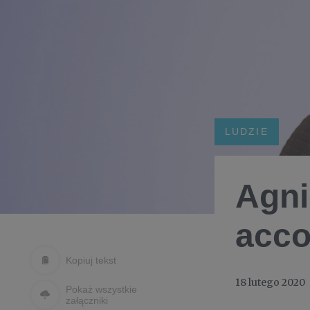
LUDZIE
Agni
acco
Kopiuj tekst
18 lutego 2020
Pokaż wszystkie
załączniki