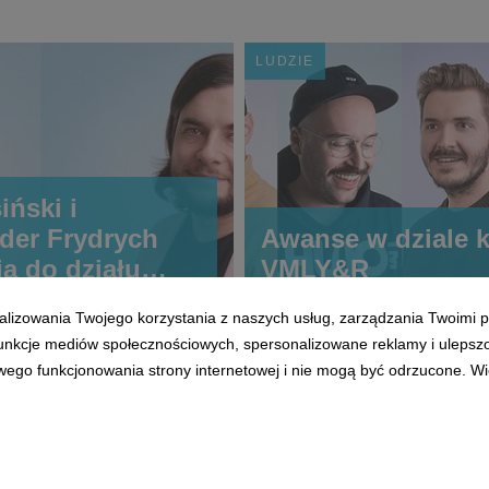
LUDZIE
iński i
der Frydrych
Awanse w dziale k
ją do działu
VMLY&R
 VMLY&R
alizowania Twojego korzystania z naszych usług, zarządzania Twoimi p
 funkcje mediów społecznościowych, spersonalizowane reklamy i ulepsz
wego funkcjonowania strony internetowej i nie mogą być odrzucone. Więc