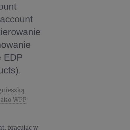
ount
 account
kierowanie
nowanie
ne EDP
cts).
gnieszką
 jako WPP
t, pracując w