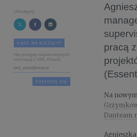
Agniesz
Udostępnij
manage
supervi
BĄDŹ NA BIEŻĄCO!
pracą 
Nie przegap najważniejszych
projekt
informacji z VML Poland.
(Essent
Na nowym 
Grzymkows
Danteam r
Agnieszka 