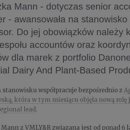
ka Mann - dotyczas senior acc
r - awansowała na stanowisko
sor. Do jej obowiązków należy 
zespołu accountów oraz koordy
ów dla marek z portfolio Dano
ial Dairy And Plant-Based Produ
stanowisku współpracuje bezpośrednio z
A
ką, która w tym miesiącu objęła nową rolę
egional lead
.
Mann z VMLY&R związana jest od ponad 6 la