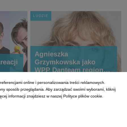
LUDZIE
Agnieszka
reacji
Grzymkowska jako
WPP Danteam regional
lead w agencji VMLY&R
referencjami online i personalizowania treści reklamowych.
ony sposób przeglądania. Aby zarządzać swoimi wyborami, kliknij
ej informacji znajdziesz w naszej Polityce plików cookie.