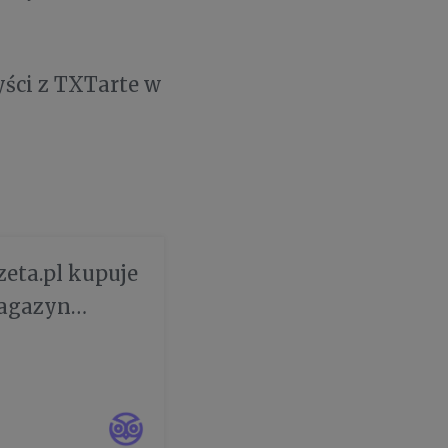
yści z TXTarte w
eta.pl kupuje
magazyn