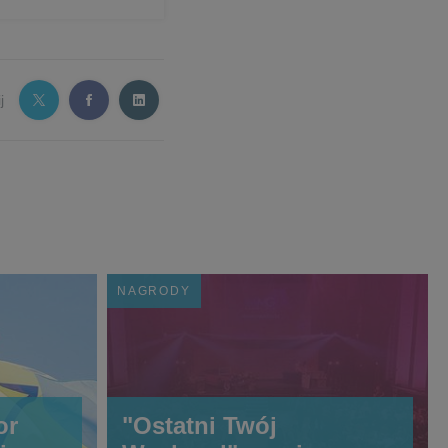
j
NAGRODY
or
"Ostatni Twój