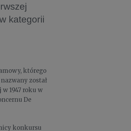
erwszej
w kategorii
lamowy, którego
o nazwany został
j w 1947 roku w
koncernu De
wnicy konkursu