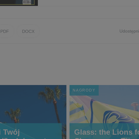
Udostępni
PDF
DOCX
NAGRODY
i Twój
Glass: the Lions f