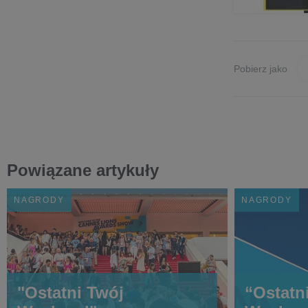
Pobierz jako
Powiązane artykuły
NAGRODY
NAGRODY
"Ostatni Twój
“Ostatn