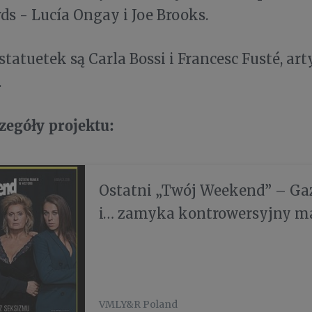
ds - Lucía Ongay i Joe Brooks.
tatuetek są Carla Bossi i Francesc Fusté, art
.
zegóły projektu:
Ostatni „Twój Weekend” – Gaz
i… zamyka kontrowersyjny 
erotyczny
VMLY&R Poland