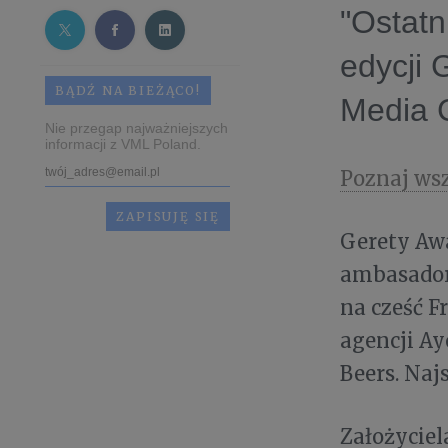
"Ostatn
edycji 
BĄDŹ NA BIEŻĄCO!
Media C
Nie przegap najważniejszych
informacji z VML Poland.
Poznaj ws
Gerety Aw
ambasadork
na cześć F
agencji Ay
Beers. Naj
Założycie