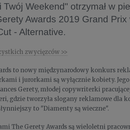
i Twój Weekend" otrzymał w pi
Gerety Awards 2019 Grand Prix 
ut - Alternative.
zystkich zwycięzców >>
ards to nowy międzynarodowy konkurs rek
ami i jurorkami są wyłącznie kobiety. Jeg
rances Gerety, młodej copywriterki pracujące
eri, gdzie tworzyła slogany reklamowe dla 
słynniejszy to "Diamenty są wieczne".
lami The Gerety Awards są wieloletni praco