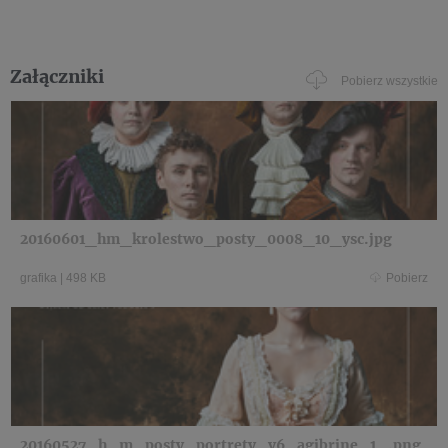
Załączniki
Pobierz wszystkie
20160601_hm_krolestwo_posty_0008_10_ysc.jpg
grafika
|
498 KB
Pobierz
20160527_h_m_posty_portrety_v6_agibrine_1_.png