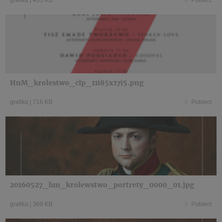
grafika
|
433 KB
Pobierz
HnM_krolestwo_clp_11i85x17i5.png
grafika
|
716 KB
Pobierz
20160527_hm_krolewstwo_portrety_0000_01.jpg
grafika
|
369 KB
Pobierz