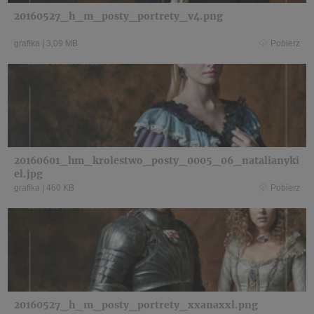
20160527_h_m_posty_portrety_v4.png
grafika
|
3,09 MB
Pobierz
20160601_hm_krolestwo_posty_0005_06_natalianyki
el.jpg
grafika
|
460 KB
Pobierz
20160527_h_m_posty_portrety_xxanaxxl.png