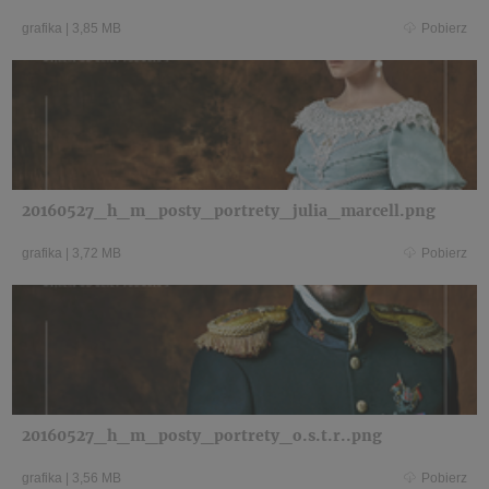
grafika
|
3,85 MB
Pobierz
20160527_h_m_posty_portrety_julia_marcell.png
grafika
|
3,72 MB
Pobierz
20160527_h_m_posty_portrety_o.s.t.r..png
grafika
|
3,56 MB
Pobierz