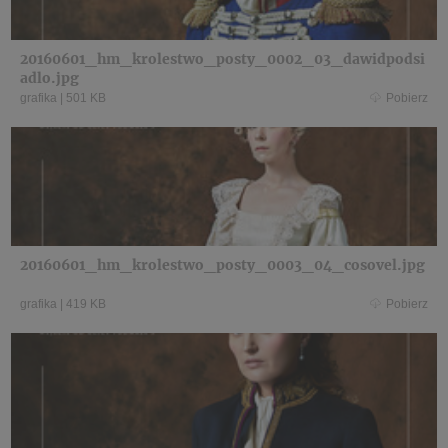
20160601_hm_krolestwo_posty_0002_03_dawidpodsi
adlo.jpg
grafika
|
501 KB
Pobierz
20160601_hm_krolestwo_posty_0003_04_cosovel.jpg
grafika
|
419 KB
Pobierz