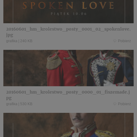
20160601_hm_krolestwo_posty_0001_02_spokenlove.
jpg
grafika
|
240 KB
Pobierz
20160601_hm_krolestwo_posty_0000_01_fiszemade.j
pg
grafika
|
530 KB
Pobierz