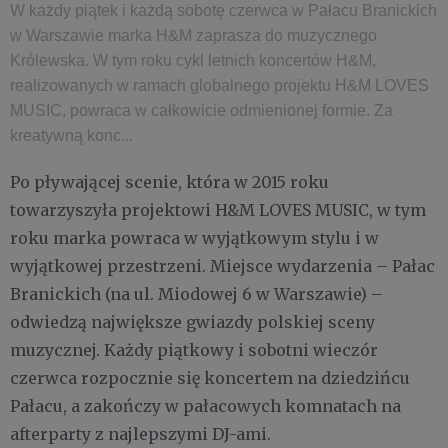
W każdy piątek i każdą sobotę czerwca w Pałacu Branickich
w Warszawie marka H&M zaprasza do muzycznego
Królewska. W tym roku cykl letnich koncertów H&M,
realizowanych w ramach globalnego projektu H&M LOVES
MUSIC, powraca w całkowicie odmienionej formie. Za
kreatywną konc...
Po pływającej scenie, która w 2015 roku
towarzyszyła projektowi H&M LOVES MUSIC, w tym
roku marka powraca w wyjątkowym stylu i w
wyjątkowej przestrzeni. Miejsce wydarzenia – Pałac
Branickich (na ul. Miodowej 6 w Warszawie) –
odwiedzą największe gwiazdy polskiej sceny
muzycznej. Każdy piątkowy i sobotni wieczór
czerwca rozpocznie się koncertem na dziedzińcu
Pałacu, a zakończy w pałacowych komnatach na
afterparty z najlepszymi DJ-ami.