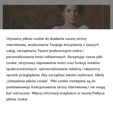
Używamy plików cookie do działania naszej strony
20160601_hm_krolestwo_posty_0006_07_kbleax.jpg
internetowej, analizowania Twojego korzystania z naszych
grafika
|
439 KB
Pobierz
usług, zarządzania Twoimi preferencjami online i
personalizowania treści reklamowych. Akceptując nasze pliki
cookie, otrzymasz odpowiednie treści oraz funkcje mediów
społecznościowych, spersonalizowane reklamy i ulepszony
sposób przeglądania. Aby zarządzać swoimi wyborami, kliknij
„Ustawienia plików cookie”. Pliki cookie niezbędne są do
podstawowego funkcjonowania strony internetowej i nie mogą
20160527_h_m_posty_portrety_sokolimarysia_1_.pn
być odrzucone. Więcej informacji znajdziesz w naszej Polityce
g
plików cookie.
grafika
|
4,01 MB
Pobierz