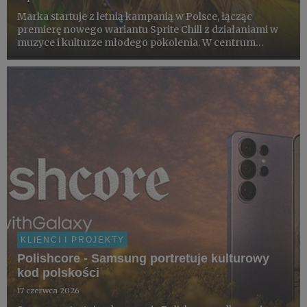
Marka startuje z letnią kampanią w Polsce, łącząc
premierę nowego wariantu Sprite Chill z działaniami w
muzyce i kulturze młodego pokolenia. W centrum
projektu znajduje się loteria konsumencka z nagrodami,
współprace z artystami i partnerami z obszaru kultury
oraz finał ...
KLIENCI I PROJEKTY
Polishcore - Samsung portretuje kulturowy
kod polskości
17 czerwca 2026