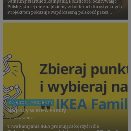
Samsung startuje z kampanią Polishcore, odkrywając
Polskę, której nie znajdziemy w folderach turystycznych.
Projekt ten pokazuje współczesną polskość przez
pryzmat miejsc, rytuałów i estetyki codzienności –
dokumentowanych smartfonem Galaxy S26 Ultra z
pomocą społecznośc...
KLIENCI I PROJEKTY
Nagrody w IKEA Family
15 czerwca 2026
Trwa kampania IKEA promująca korzyści dla