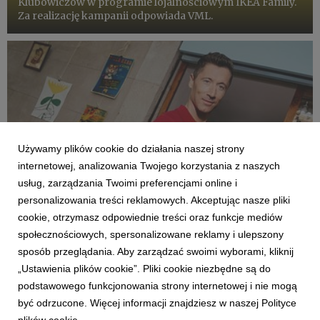
Klubowiczów w programie lojalnościowym IKEA Family.
Za realizację kampanii odpowiada VML.
Używamy plików cookie do działania naszej strony
internetowej, analizowania Twojego korzystania z naszych
usług, zarządzania Twoimi preferencjami online i
personalizowania treści reklamowych. Akceptując nasze pliki
cookie, otrzymasz odpowiednie treści oraz funkcje mediów
społecznościowych, spersonalizowane reklamy i ulepszony
KLIENCI I PROJEKTY
Startuje kampania Banku Pekao „Ciekawi
sposób przeglądania. Aby zarządzać swoimi wyborami, kliknij
świata. Mobilni w życiu” z Robertem
„Ustawienia plików cookie”. Pliki cookie niezbędne są do
Lewandowskim
podstawowego funkcjonowania strony internetowej i nie mogą
3 czerwca 2026
być odrzucone. Więcej informacji znajdziesz w naszej Polityce