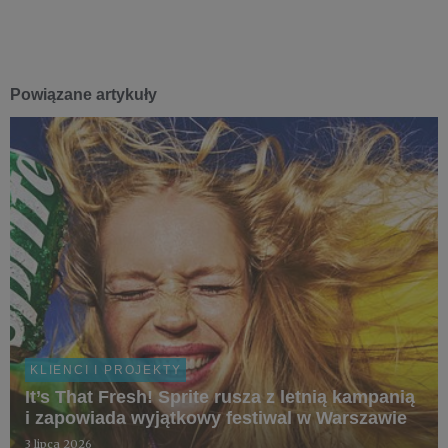
Powiązane artykuły
KLIENCI I PROJEKTY
It’s That Fresh! Sprite rusza z letnią kampanią
i zapowiada wyjątkowy festiwal w Warszawie
3 lipca 2026