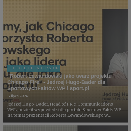
THOUGHT LEADERSHIP
"Robert Lewandowski jako twarz projektu
Chicago Fire" - Jedrzej Hugo-Bader dla
SportowychFaktów WP i sport.pl
17 lipca 2026
Jędrzej Hugo-Bader, Head of PR & Communications
VML, udzielił wypowiedzi dla portalu SportoweFakty WP
na temat prezentacji Roberta Lewandowskiego w
Chicago Fire. Artykuł na ten sam temat znalazł się także
na portalu sport.pl, również z oceną Jędrzeja Hugo-