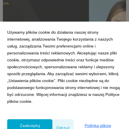
Używamy plików cookie do działania naszej strony
internetowej, analizowania Twojego korzystania z naszych
usług, zarządzania Twoimi preferencjami online i
personalizowania treści reklamowych. Akceptując nasze pliki
cookie, otrzymasz odpowiednie treści oraz funkcje mediów
społecznościowych, spersonalizowane reklamy i ulepszony
THOUGHT LEADERSHIP
sposób przeglądania. Aby zarządzać swoimi wyborami, kliknij
Paula Sołtysiak w jury Effie Awards Poland
„Ustawienia plików cookie”. Pliki cookie niezbędne są do
29 maja 2026
podstawowego funkcjonowania strony internetowej i nie mogą
Paula Sołtysiak, Strategy Director w VML, została
być odrzucone. Więcej informacji znajdziesz w naszej Polityce
wybrana do jury Effie Awards Poland 2026. Będzie
plików cookie.
oceniała prace zgłoszone w grupie VI, czyli w
kategoriach: Retail & Marketplaces, Commerce & Retail
Media.
Zaakceptuj
Polityka plików
Odrzuć