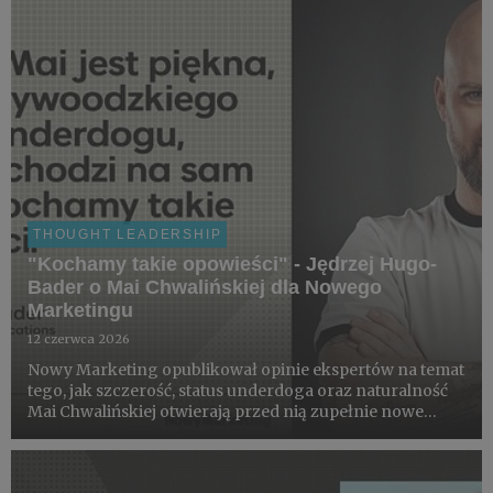
Badera.
THOUGHT LEADERSHIP
"Kochamy takie opowieści" - Jędrzej Hugo-
Bader o Mai Chwalińskiej dla Nowego
Marketingu
12 czerwca 2026
Nowy Marketing opublikował opinie ekspertów na temat
tego, jak szczerość, status underdoga oraz naturalność
Mai Chwalińskiej otwierają przed nią zupełnie nowe
perspektywy na budowanie wartości komercyjnej po
sukcesie na kortach Rolanda Garrosa.